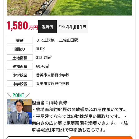
1,580
44,601
万円
返済例
月々
円
ＪＲ土讃線
土佐山田駅
交通
3LDK
間取り
313.75㎡
土地面積
60.46㎡
建物面積
香美市立楠目小学校
小学校区
香美市立鏡野中学校
中学校区
POINT
＼
／
担当者：山崎 貴修
・敷地面積約94坪の開放感あふれる住まいです。
・平屋建てならではの動線が良い間取りです。 ・
南向きの広い庭で家庭菜園を満喫できます。 ・駐
車場4台駐車可能で車移動も安心です。