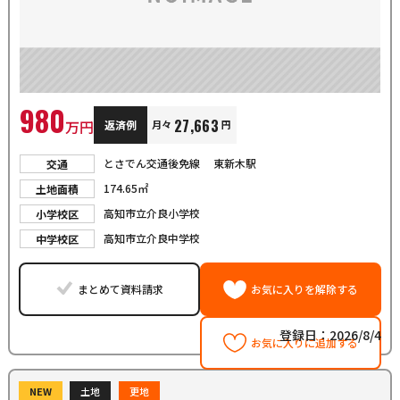
980
27,663
万円
返済例
月々
円
とさでん交通後免線
東新木駅
交通
174.65㎡
土地面積
高知市立介良小学校
小学校区
高知市立介良中学校
中学校区
まとめて資料請求
お気に入りを解除する
登録日：2026/8/4
お気に入りに追加する
NEW
土地
更地