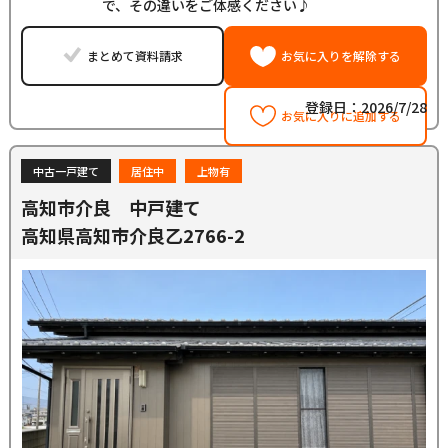
で、その違いをご体感ください♪
まとめて資料請求
お気に入りを解除する
登録日：2026/7/28
お気に入りに追加する
中古一戸建て
居住中
上物有
高知市介良 中戸建て
高知県高知市介良乙2766-2