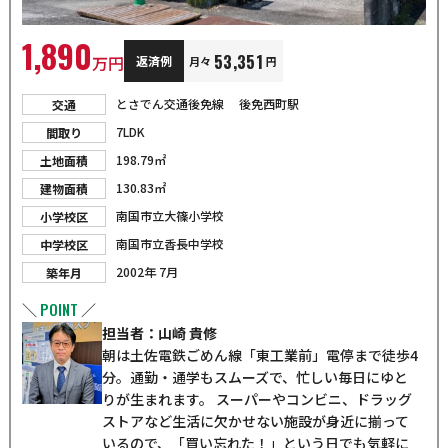
1,890
53,351
万円
返済例
月々
円
とさでん交通後免線
後免西町駅
交通
7LDK
間取り
198.79㎡
土地面積
130.83㎡
建物面積
南国市立大篠小学校
小学校区
南国市立香長中学校
中学校区
2002年 7月
築年月
POINT
＼
／
担当者：山崎 貴修
朝は土佐電鉄ごめん線「東工業前」電停まで徒歩4
分。通勤・通学もスムーズで、忙しい毎日にゆと
りが生まれます。 スーパーやコンビニ、ドラッグ
ストアなど生活に欠かせない施設が身近に揃って
いるので、「買い忘れた！」という日でも気軽に