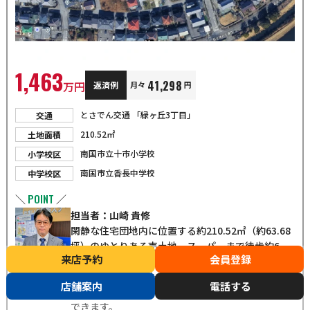
1,463
41,298
万円
返済例
月々
円
とさでん交通
「緑ヶ丘3丁目」
交通
210.52㎡
土地面積
南国市立十市小学校
小学校区
南国市立香長中学校
中学校区
POINT
＼
／
担当者：山崎 貴修
閑静な住宅団地内に位置する約210.52㎡（約63.68
坪）のゆとりある売土地。スーパーまで徒歩約6
来店予約
会員登録
分、小学校まで徒歩約12分と、毎日のお買い物や
お子さまの通学にも便利な住環境です。落ち着い
店舗案内
電話する
た街並みの中で、ゆとりある住まいづくりを実現
できます。