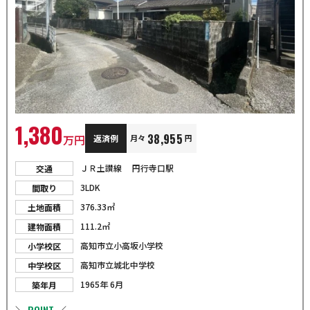
1,380
38,955
万円
返済例
月々
円
ＪＲ土讃線
円行寺口駅
交通
3LDK
間取り
376.33㎡
土地面積
111.2㎡
建物面積
高知市立小高坂小学校
小学校区
高知市立城北中学校
中学校区
1965年 6月
築年月
POINT