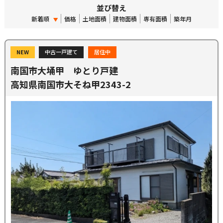
並び替え
新着順
価格
土地面積
建物面積
専有面積
築年月
NEW
中古一戸建て
居住中
南国市大埇甲 ゆとり戸建
高知県南国市大そね甲2343-2