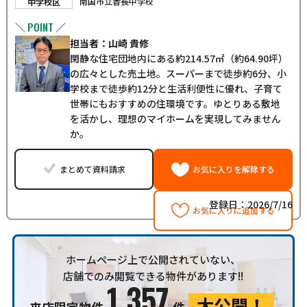
南国市立香長中学校
中学校区
POINT
＼
／
担当者：山崎 貴修
閑静な住宅団地内にある約214.57㎡（約64.90坪）
の広々とした売土地。スーパーまで徒歩約6分、小
学校まで徒歩約12分と生活利便性に優れ、子育て
世帯にもおすすめの住環境です。ゆとりある敷地
を活かし、理想のマイホームを実現してみません
か。
まとめて資料請求
お気に入りを解除する
登録日：2026/7/16
お気に入りに追加する
ホームページ上で公開されていない、
店舗でのみ閲覧できる物件があります!!
1,357
大公開！
来店限定物件
件