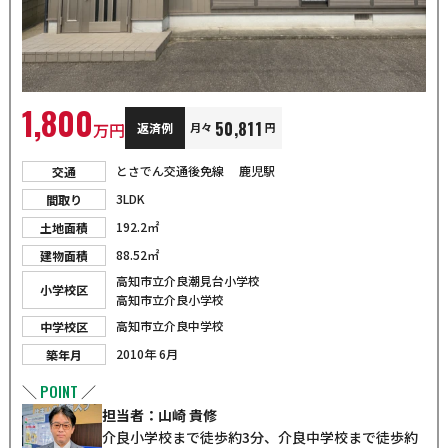
1,800
50,811
万円
返済例
月々
円
とさでん交通後免線
鹿児駅
交通
3LDK
間取り
192.2㎡
土地面積
88.52㎡
建物面積
高知市立介良潮見台小学校
小学校区
高知市立介良小学校
高知市立介良中学校
中学校区
2010年 6月
築年月
POINT
＼
／
担当者：山崎 貴修
介良小学校まで徒歩約3分、介良中学校まで徒歩約