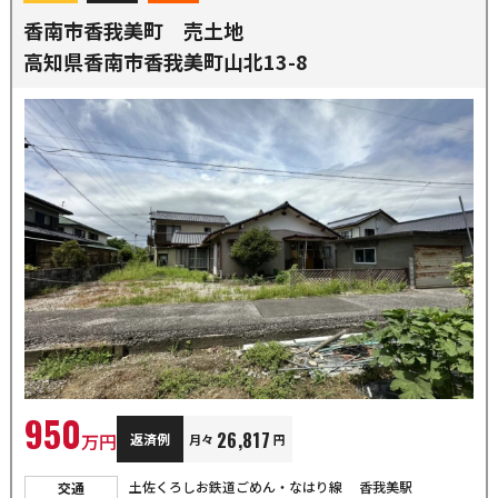
香南市香我美町 売土地
高知県香南市香我美町山北13-8
950
26,817
万円
返済例
月々
円
土佐くろしお鉄道ごめん・なはり線
香我美駅
交通