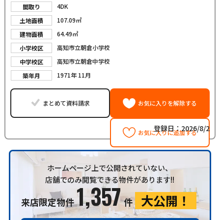
4DK
間取り
107.09㎡
土地面積
64.49㎡
建物面積
高知市立朝倉小学校
小学校区
高知市立朝倉中学校
中学校区
1971年 11月
築年月
まとめて資料請求
お気に入りを解除する
登録日：2026/8/2
お気に入りに追加する
ホームページ上で公開されていない、
店舗でのみ閲覧できる物件があります!!
1,357
大公開！
来店限定物件
件