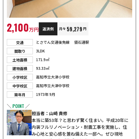
2,100
59,279
万円
返済例
月々
円
とさでん交通後免線
領石通駅
交通
3LDK
間取り
171.9㎡
土地面積
93.33㎡
建物面積
高知市立大津小学校
小学校区
高知市立大津中学校
中学校区
1973年 9月
築年月
POINT
＼
／
担当者：山崎 貴修
本当に築53年？と思わず驚く住まい。平成20年に
内装フルリノベーション・耐震工事を実施し、住
み心地と安心感を兼ね備えた一邸へ。ぜひ現地