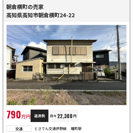
朝倉横町の売家
高知県高知市朝倉横町24-22
790
22,300
万円
返済例
月々
円
とさでん交通伊野線
曙町駅
交通