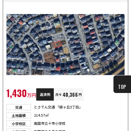
TOP
1,430
40,366
万円
返済例
月々
円
とさでん交通
「緑ヶ丘3丁目」
交通
214.57㎡
土地面積
南国市立十市小学校
小学校区