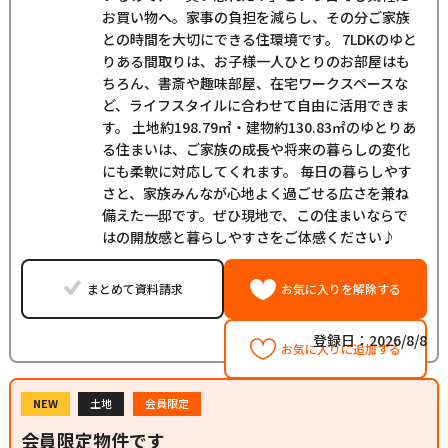
お買い物へ。家事の負担を減らし、その分ご家族
との時間を大切にできる住環境です。 7LDKのゆと
りある間取りは、お子様一人ひとりのお部屋はも
ちろん、書斎や趣味部屋、在宅ワークスペースな
ど、ライフスタイルに合わせて自由に活用できま
す。 土地約198.79㎡・建物約130.83㎡のゆとりあ
る住まいは、ご家族の成長や将来の暮らしの変化
にも柔軟に対応してくれます。 毎日の暮らしやす
さと、家族みんなが心地よく過ごせる広さを兼ね
備えた一邸です。ぜひ現地で、この住まいならで
はの開放感と暮らしやすさをご体感ください♪
まとめて資料請求
お気に入りを解除する
登録日：2026/8/8
お気に入りに追加する
NEW
土地
会員限定
会員限定物件です