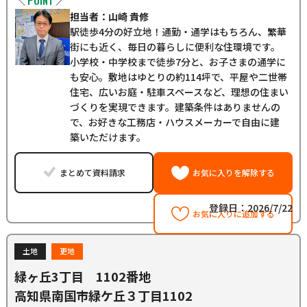
＼
／
担当者：山崎 貴修
駅徒歩4分の好立地！通勤・通学はもちろん、繁華
街にも近く、毎日の暮らしに便利な住環境です。
小学校・中学校まで徒歩7分と、お子さまの通学に
も安心。敷地はゆとりの約114坪で、平屋や二世帯
住宅、広いお庭・駐車スペースなど、理想の住まい
づくりを実現できます。建築条件はありませんの
で、お好きな工務店・ハウスメーカーで自由に建
築いただけます。
まとめて資料請求
お気に入りを解除する
登録日：2026/7/22
お気に入りに追加する
土地
更地
緑ヶ丘3丁目 1102番地
高知県南国市緑ケ丘３丁目1102