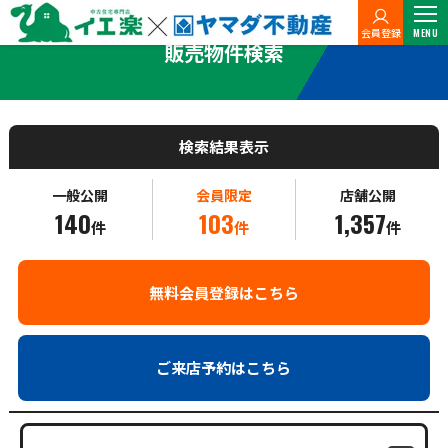
イエ楽×ヤマダ不動産
販売物件検索
会員登録
MENU
販売物件検索
検索結果表示
一般公開
会員限定
店舗公開
140
103
1,357
件
件
件
無料会員登録はこちら
ご来店予約はこちら