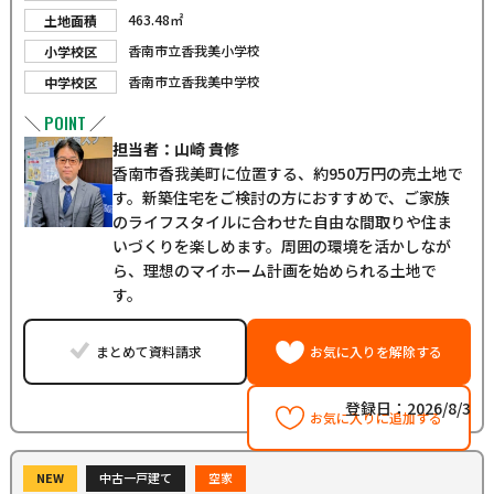
463.48㎡
土地面積
香南市立香我美小学校
小学校区
香南市立香我美中学校
中学校区
POINT
＼
／
担当者：山崎 貴修
香南市香我美町に位置する、約950万円の売土地で
す。新築住宅をご検討の方におすすめで、ご家族
のライフスタイルに合わせた自由な間取りや住ま
いづくりを楽しめます。周囲の環境を活かしなが
ら、理想のマイホーム計画を始められる土地で
す。
まとめて資料請求
お気に入りを解除する
登録日：2026/8/3
お気に入りに追加する
NEW
中古一戸建て
空家