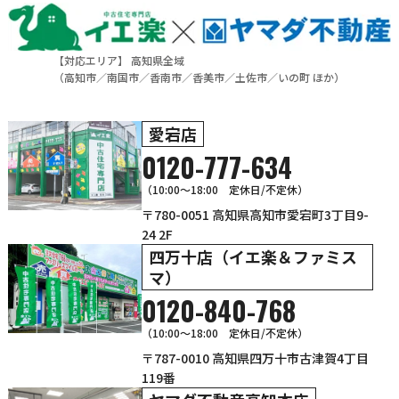
【対応エリア】 高知県全域
（
高知市
／
南国市
／
香南市
／
香美市
／
土佐市
／
いの町
ほか）
愛宕店
0120-777-634
（10:00～18:00 定休日/不定休）
〒780-0051 高知県高知市愛宕町3丁目9-
24 2F
四万十店（イエ楽＆ファミス
マ）
0120-840-768
（10:00〜18:00 定休日/不定休）
〒787-0010 高知県四万十市古津賀4丁目
119番