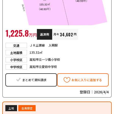
1,225.8
34,602
万円
返済例
月々
円
ＪＲ土讃線 入明駅
交通
135.32㎡
土地面積
高知市立一ツ橋小学校
小学校区
高知市立愛宕中学校
中学校区
まとめて資料請求
お気に入りに追加する
登録日：2026/4/4
土地
会員限定