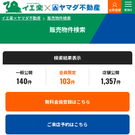
会員登録
MENU
イエ楽×ヤマダ不動産
販売物件検索
販売物件検索
検索結果表示
一般公開
会員限定
店舗公開
140
103
1,357
件
件
件
無料会員登録はこちら
ご来店予約はこちら