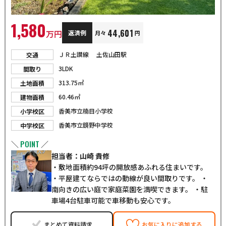
1,580
44,601
万円
返済例
月々
円
ＪＲ土讃線 土佐山田駅
交通
3LDK
間取り
313.75㎡
土地面積
60.46㎡
建物面積
香美市立楠目小学校
小学校区
香美市立鏡野中学校
中学校区
POINT
＼
／
担当者：山崎 貴修
・敷地面積約94坪の開放感あふれる住まいです。
・平屋建てならではの動線が良い間取りです。 ・
南向きの広い庭で家庭菜園を満喫できます。 ・駐
車場4台駐車可能で車移動も安心です。
まとめて資料請求
お気に入りに追加する