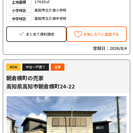
174.65㎡
土地面積
高知市立介良小学校
小学校区
高知市立介良中学校
中学校区
まとめて資料請求
お気に入りに追加する
登録日：2026/8/4
NEW
中古一戸建て
空家
朝倉横町の売家
高知県高知市朝倉横町24-22