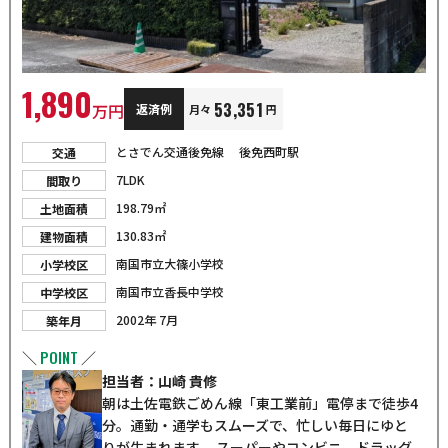
1,890
53,351
万円
返済例
月々
円
とさでん交通後免線 後免西町駅
交通
7LDK
間取り
198.79㎡
土地面積
130.83㎡
建物面積
南国市立大篠小学校
小学校区
南国市立香長中学校
中学校区
2002年 7月
築年月
POINT
＼
／
担当者：山崎 貴修
朝は土佐電鉄ごめん線「東工業前」電停まで徒歩4
分。通勤・通学もスムーズで、忙しい毎日にゆと
りが生まれます。 スーパーやコンビニ、ドラッグ