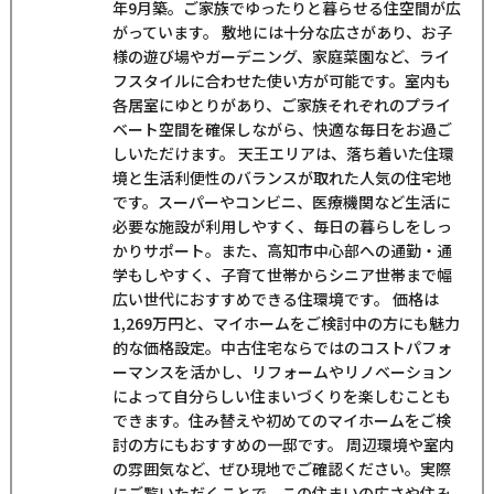
年9月築。ご家族でゆったりと暮らせる住空間が広
がっています。 敷地には十分な広さがあり、お子
様の遊び場やガーデニング、家庭菜園など、ライ
フスタイルに合わせた使い方が可能です。室内も
各居室にゆとりがあり、ご家族それぞれのプライ
ベート空間を確保しながら、快適な毎日をお過ご
しいただけます。 天王エリアは、落ち着いた住環
境と生活利便性のバランスが取れた人気の住宅地
です。スーパーやコンビニ、医療機関など生活に
必要な施設が利用しやすく、毎日の暮らしをしっ
かりサポート。また、高知市中心部への通勤・通
学もしやすく、子育て世帯からシニア世帯まで幅
広い世代におすすめできる住環境です。 価格は
1,269万円と、マイホームをご検討中の方にも魅力
的な価格設定。中古住宅ならではのコストパフォ
ーマンスを活かし、リフォームやリノベーション
によって自分らしい住まいづくりを楽しむことも
できます。住み替えや初めてのマイホームをご検
討の方にもおすすめの一邸です。 周辺環境や室内
の雰囲気など、ぜひ現地でご確認ください。実際
にご覧いただくことで、この住まいの広さや住み