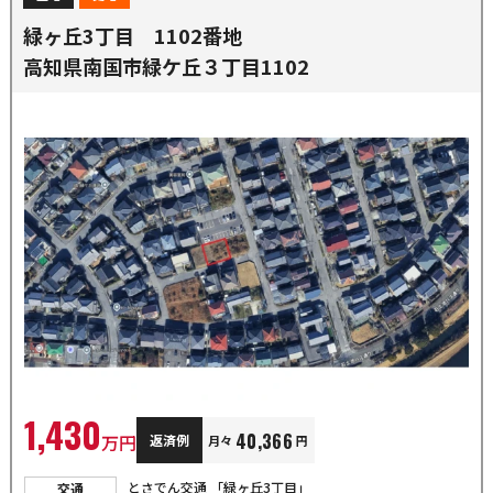
緑ヶ丘3丁目 1102番地
高知県南国市緑ケ丘３丁目1102
1,430
40,366
万円
返済例
月々
円
とさでん交通 「緑ヶ丘3丁目」
交通