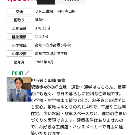
ＪＲ土讃線 円行寺口駅
交通
3LDK
間取り
376.33㎡
土地面積
111.2㎡
建物面積
高知市立小高坂小学校
小学校区
高知市立城北中学校
中学校区
1965年 6月
築年月
POINT
＼
／
担当者：山崎 貴修
駅徒歩4分の好立地！通勤・通学はもちろん、繁華
街にも近く、毎日の暮らしに便利な住環境です。
小学校・中学校まで徒歩7分と、お子さまの通学に
も安心。敷地はゆとりの約114坪で、平屋や二世帯
住宅、広いお庭・駐車スペースなど、理想の住まい
づくりを実現できます。建築条件はありませんの
で、お好きな工務店・ハウスメーカーで自由に建
築いただけます。