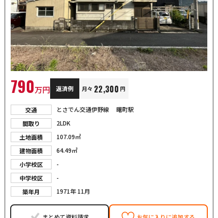
790
22,300
万円
返済例
月々
円
とさでん交通伊野線 曙町駅
交通
2LDK
間取り
107.09㎡
土地面積
64.49㎡
建物面積
-
小学校区
-
中学校区
1971年 11月
築年月
まとめて資料請求
お気に入りに追加する