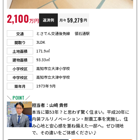
2,100
59,279
万円
返済例
月々
円
とさでん交通後免線 領石通駅
交通
3LDK
間取り
171.9㎡
土地面積
93.33㎡
建物面積
高知市立大津小学校
小学校区
高知市立大津中学校
中学校区
1973年 9月
築年月
POINT
＼
／
担当者：山崎 貴修
本当に築53年？と思わず驚く住まい。平成20年に
内装フルリノベーション・耐震工事を実施し、住
み心地と安心感を兼ね備えた一邸へ。ぜひ現地
で、その違いをご体感ください♪