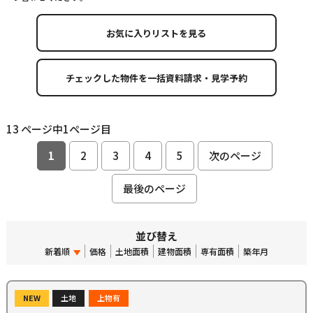
お気に入りリストを見る
13 ページ中1ページ目
1
2
3
4
5
次のページ
最後のページ
並び替え
新着順
価格
土地面積
建物面積
専有面積
築年月
NEW
土地
上物有