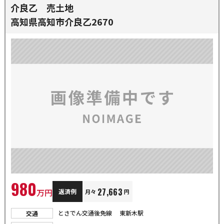
介良乙 売土地
高知県高知市介良乙2670
980
27,663
万円
返済例
月々
円
とさでん交通後免線 東新木駅
交通