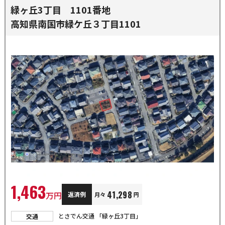
緑ヶ丘3丁目 1101番地
高知県南国市緑ケ丘３丁目1101
1,463
41,298
万円
返済例
月々
円
とさでん交通 「緑ヶ丘3丁目」
交通