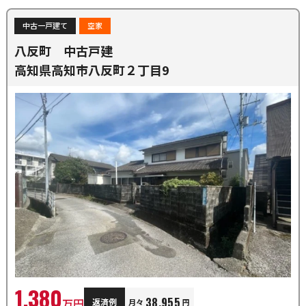
中古一戸建て
空家
八反町 中古戸建
高知県高知市八反町２丁目9
1,380
38,955
万円
返済例
月々
円