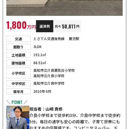
1,800
50,811
万円
返済例
月々
円
とさでん交通後免線 鹿児駅
交通
3LDK
間取り
192.2㎡
土地面積
88.52㎡
建物面積
高知市立介良潮見台小学校
小学校区
高知市立介良小学校
高知市立介良中学校
中学校区
2010年 6月
築年月
POINT
＼
／
担当者：山崎 貴修
介良小学校まで徒歩約3分、介良中学校まで徒歩約
5分。毎日の通学も安心の距離で、子育て世帯にも
おすすめの住環境です。コンビニやスーパー、ド