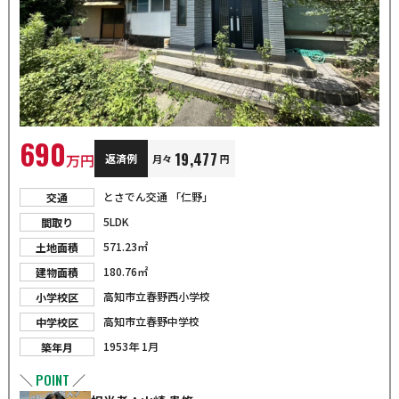
690
19,477
万円
返済例
月々
円
とさでん交通 「仁野」
交通
5LDK
間取り
571.23㎡
土地面積
180.76㎡
建物面積
高知市立春野西小学校
小学校区
高知市立春野中学校
中学校区
1953年 1月
築年月
POINT
＼
／