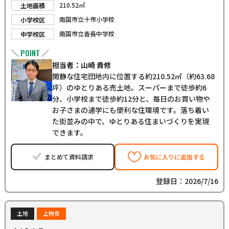
210.52㎡
土地面積
南国市立十市小学校
小学校区
南国市立香長中学校
中学校区
POINT
＼
／
担当者：山崎 貴修
閑静な住宅団地内に位置する約210.52㎡（約63.68
坪）のゆとりある売土地。スーパーまで徒歩約6
分、小学校まで徒歩約12分と、毎日のお買い物や
お子さまの通学にも便利な住環境です。落ち着い
た街並みの中で、ゆとりある住まいづくりを実現
できます。
まとめて資料請求
お気に入りに追加する
登録日：2026/7/16
土地
上物有