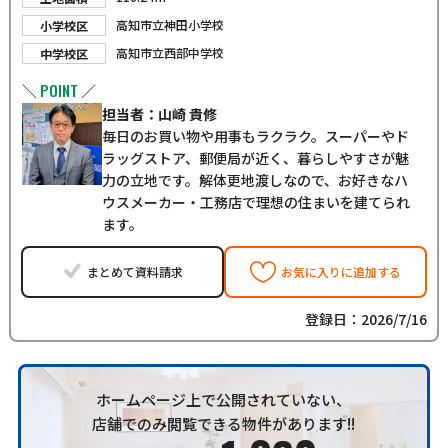
高知市立神田小学校
小学校区
高知市立西部中学校
中学校区
POINT
＼
／
担当者：山崎 貴修
毎日のお買い物や用事もラクラク。スーパーやド
ラッグストア、郵便局が近く、暮らしやすさが魅
力の立地です。解体更地渡しなので、お好きなハ
ウスメーカー・工務店で理想の住まいを建てられ
ます。
まとめて資料請求
お気に入りに追加する
登録日：2026/7/16
ホームページ上で公開されていない、
店舗でのみ閲覧できる物件があります!!