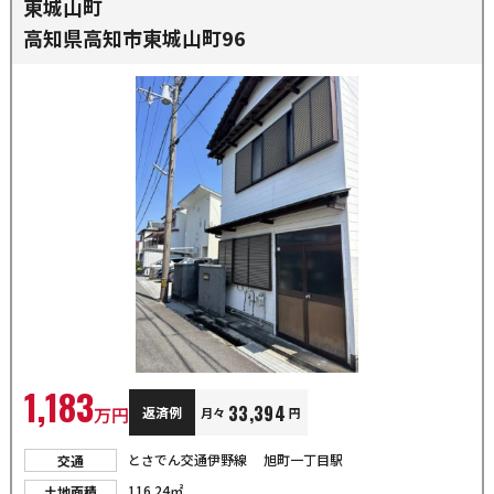
東城山町
高知県高知市東城山町96
1,183
33,394
万円
返済例
月々
円
とさでん交通伊野線 旭町一丁目駅
交通
116.24㎡
土地面積