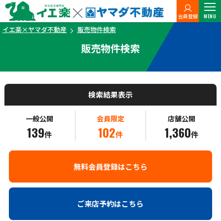
会員登録
MENU
イエ楽×ヤマダ不動産
販売物件検索
販売物件検索
検索結果表示
一般公開
会員限定
店舗公開
139
102
1,360
件
件
件
無料会員登録はこちら
ご来店予約はこちら