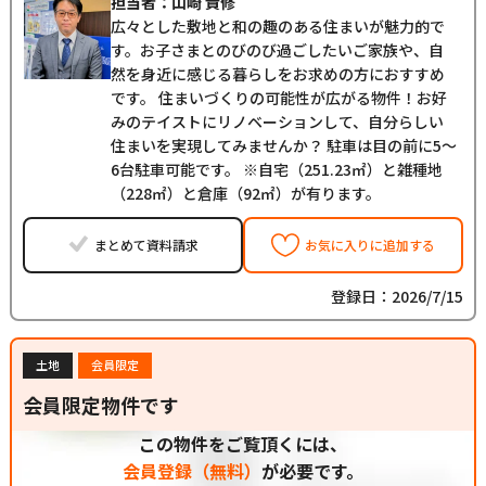
担当者：山崎 貴修
広々とした敷地と和の趣のある住まいが魅力的で
す。お子さまとのびのび過ごしたいご家族や、自
然を身近に感じる暮らしをお求めの方におすすめ
です。 住まいづくりの可能性が広がる物件！お好
みのテイストにリノベーションして、自分らしい
住まいを実現してみませんか？ 駐車は目の前に5～
6台駐車可能です。 ※自宅（251.23㎡）と雑種地
（228㎡）と倉庫（92㎡）が有ります。
まとめて資料請求
お気に入りに追加する
登録日：2026/7/15
土地
会員限定
会員限定物件です
この物件をご覧頂くには、
会員登録（無料）
が必要です。