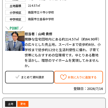
214.57㎡
土地面積
南国市立十市小学校
小学校区
南国市立香長中学校
中学校区
POINT
＼
／
担当者：山崎 貴修
閑静な住宅団地内にある約214.57㎡（約64.90坪）
の広々とした売土地。スーパーまで徒歩約6分、小
学校まで徒歩約12分と生活利便性に優れ、子育て
世帯にもおすすめの住環境です。ゆとりある敷地
を活かし、理想のマイホームを実現してみません
か。
まとめて資料請求
お気に入りに追加する
登録日：2026/7/16
土地
更地