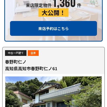
1,360
来店限定物件
件
大公開！
来店予約はこちら
中古一戸建て
空家
春野町仁ノ
高知県高知市春野町仁ノ61