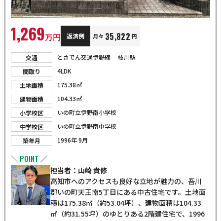
1,269
35,822
万円
返済例
月々
円
とさでん交通伊野線 枝川駅
交通
4LDK
間取り
175.38㎡
土地面積
104.33㎡
建物面積
いの町立伊野南小学校
小学校区
いの町立伊野南中学校
中学校区
1996年 9月
築年月
POINT
＼
／
担当者：山崎 貴修
高知市へのアクセスも良好な立地が魅力の、吾川
郡いの町天王南5丁目にある中古住宅です。土地面
積は175.38㎡（約53.04坪）、建物面積は104.33
㎡（約31.55坪）のゆとりある2階建住宅で、1996