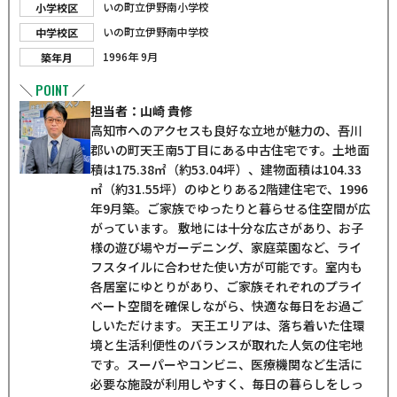
いの町立伊野南小学校
小学校区
いの町立伊野南中学校
中学校区
1996年 9月
築年月
POINT
＼
／
担当者：山崎 貴修
高知市へのアクセスも良好な立地が魅力の、吾川
郡いの町天王南5丁目にある中古住宅です。土地面
積は175.38㎡（約53.04坪）、建物面積は104.33
㎡（約31.55坪）のゆとりある2階建住宅で、1996
年9月築。ご家族でゆったりと暮らせる住空間が広
がっています。 敷地には十分な広さがあり、お子
様の遊び場やガーデニング、家庭菜園など、ライ
フスタイルに合わせた使い方が可能です。室内も
各居室にゆとりがあり、ご家族それぞれのプライ
ベート空間を確保しながら、快適な毎日をお過ご
しいただけます。 天王エリアは、落ち着いた住環
境と生活利便性のバランスが取れた人気の住宅地
です。スーパーやコンビニ、医療機関など生活に
必要な施設が利用しやすく、毎日の暮らしをしっ