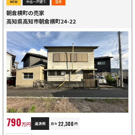
NEW
中古一戸建て
空家
朝倉横町の売家
高知県高知市朝倉横町24-22
790
22,300
万円
返済例
月々
円