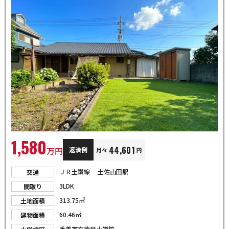
1,580
44,601
万円
返済例
月々
円
ＪＲ土讃線 土佐山田駅
交通
3LDK
間取り
313.75㎡
土地面積
60.46㎡
建物面積
香美市立楠目小学校