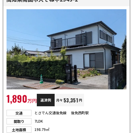
1,890
53,351
万円
返済例
月々
円
とさでん交通後免線 後免西町駅
交通
7LDK
間取り
198.79㎡
土地面積