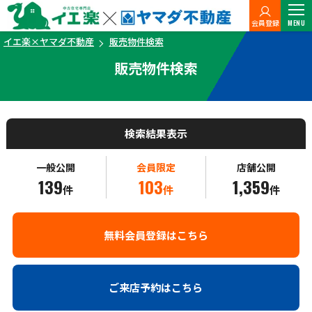
会員登録
MENU
イエ楽×ヤマダ不動産
販売物件検索
販売物件検索
検索結果表示
一般公開
会員限定
店舗公開
139
103
1,359
件
件
件
無料会員登録はこちら
ご来店予約はこちら