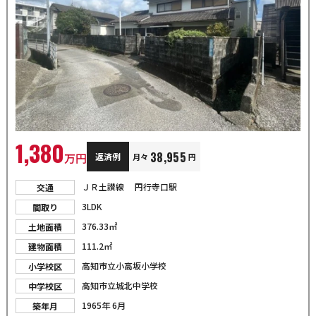
1,380
38,955
万円
返済例
月々
円
ＪＲ土讃線 円行寺口駅
交通
3LDK
間取り
376.33㎡
土地面積
111.2㎡
建物面積
高知市立小高坂小学校
小学校区
高知市立城北中学校
中学校区
1965年 6月
築年月