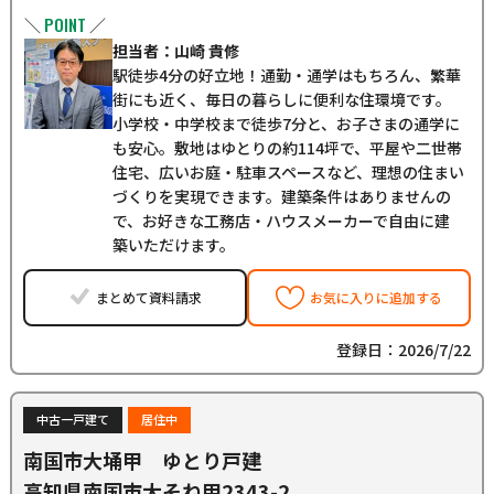
POINT
＼
／
担当者：山崎 貴修
駅徒歩4分の好立地！通勤・通学はもちろん、繁華
街にも近く、毎日の暮らしに便利な住環境です。
小学校・中学校まで徒歩7分と、お子さまの通学に
も安心。敷地はゆとりの約114坪で、平屋や二世帯
住宅、広いお庭・駐車スペースなど、理想の住まい
づくりを実現できます。建築条件はありませんの
で、お好きな工務店・ハウスメーカーで自由に建
築いただけます。
まとめて資料請求
お気に入りに追加する
登録日：2026/7/22
中古一戸建て
居住中
南国市大埇甲 ゆとり戸建
高知県南国市大そね甲2343-2