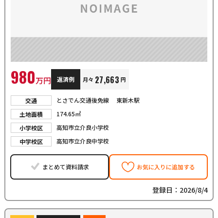
980
27,663
万円
返済例
月々
円
とさでん交通後免線 東新木駅
交通
174.65㎡
土地面積
高知市立介良小学校
小学校区
高知市立介良中学校
中学校区
まとめて資料請求
お気に入りに追加する
登録日：2026/8/4