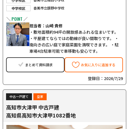
小学校区
香美市立鏡野中学校
中学校区
POINT
＼
／
担当者：山崎 貴修
・敷地面積約94坪の開放感あふれる住まいです。
・平屋建てならではの動線が良い間取りです。 ・
南向きの広い庭で家庭菜園を満喫できます。 ・駐
車場4台駐車可能で車移動も安心です。
まとめて資料請求
お気に入りに追加する
登録日：2026/7/29
中古一戸建て
空家
高知市大津甲 中古戸建
高知県高知市大津甲1082番地