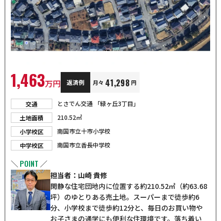
1,463
41,298
万円
返済例
月々
円
とさでん交通 「緑ヶ丘3丁目」
交通
210.52㎡
土地面積
南国市立十市小学校
小学校区
南国市立香長中学校
中学校区
POINT
＼
／
担当者：山崎 貴修
閑静な住宅団地内に位置する約210.52㎡（約63.68
坪）のゆとりある売土地。スーパーまで徒歩約6
分、小学校まで徒歩約12分と、毎日のお買い物や
お子さまの通学にも便利な住環境です。落ち着い