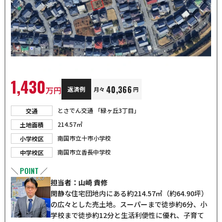
1,430
40,366
万円
返済例
月々
円
とさでん交通 「緑ヶ丘3丁目」
交通
214.57㎡
土地面積
南国市立十市小学校
小学校区
南国市立香長中学校
中学校区
POINT
＼
／
担当者：山崎 貴修
閑静な住宅団地内にある約214.57㎡（約64.90坪）
の広々とした売土地。スーパーまで徒歩約6分、小
学校まで徒歩約12分と生活利便性に優れ、子育て