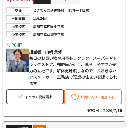
とさでん交通伊野線 旭町一丁目駅
交通
116.24㎡
土地面積
高知市立神田小学校
小学校区
高知市立西部中学校
中学校区
POINT
＼
／
担当者：山崎 貴修
毎日のお買い物や用事もラクラク。スーパーやド
ラッグストア、郵便局が近く、暮らしやすさが魅
力の立地です。解体更地渡しなので、お好きなハ
ウスメーカー・工務店で理想の住まいを建てられ
ます。
まとめて資料請求
お気に入りに追加する
登録日：2026/7/16