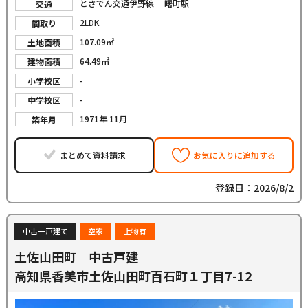
とさでん交通伊野線 曙町駅
交通
2LDK
間取り
107.09㎡
土地面積
64.49㎡
建物面積
-
小学校区
-
中学校区
1971年 11月
築年月
まとめて資料請求
お気に入りに追加する
登録日：2026/8/2
中古一戸建て
空家
上物有
土佐山田町 中古戸建
高知県香美市土佐山田町百石町１丁目7-12