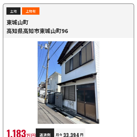
土地
上物有
東城山町
高知県高知市東城山町96
1,183
33,394
万円
返済例
月々
円