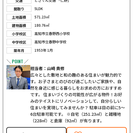
とさでん交通 「仁野」
交通
5LDK
間取り
571.23㎡
土地面積
180.76㎡
建物面積
高知市立春野西小学校
小学校区
高知市立春野中学校
中学校区
1953年 1月
築年月
POINT
＼
／
担当者：山崎 貴修
広々とした敷地と和の趣のある住まいが魅力的で
す。お子さまとのびのび過ごしたいご家族や、自
然を身近に感じる暮らしをお求めの方におすすめ
です。 住まいづくりの可能性が広がる物件！お好
みのテイストにリノベーションして、自分らしい
住まいを実現してみませんか？ 駐車は目の前に5～
6台駐車可能です。 ※自宅（251.23㎡）と雑種地
（228㎡）と倉庫（92㎡）が有ります。