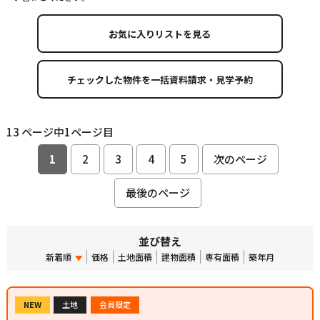
お気に入りリストを見る
13 ページ中1ページ目
1
2
3
4
5
次のページ
最後のページ
並び替え
新着順
価格
土地面積
建物面積
専有面積
築年月
NEW
土地
会員限定