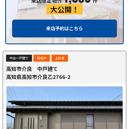
来店限定物件
件
大公開！
来店予約はこちら
中古一戸建て
居住中
上物有
高知市介良 中戸建て
高知県高知市介良乙2766-2