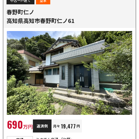
中古一戸建て
空家
春野町仁ノ
高知県高知市春野町仁ノ61
690
19,477
万円
返済例
月々
円