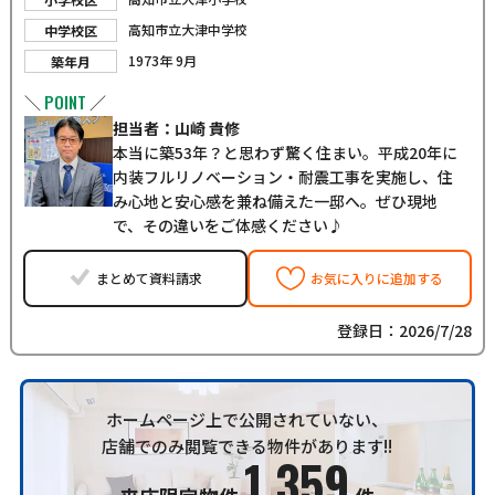
高知市立大津中学校
中学校区
1973年 9月
築年月
POINT
＼
／
担当者：山崎 貴修
本当に築53年？と思わず驚く住まい。平成20年に
内装フルリノベーション・耐震工事を実施し、住
み心地と安心感を兼ね備えた一邸へ。ぜひ現地
で、その違いをご体感ください♪
まとめて資料請求
お気に入りに追加する
登録日：2026/7/28
ホームページ上で公開されていない、
店舗でのみ閲覧できる物件があります!!
1,359