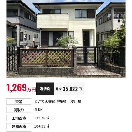
1,269
35,822
万円
返済例
月々
円
とさでん交通伊野線 枝川駅
交通
4LDK
間取り
175.38㎡
土地面積
104.33㎡
建物面積