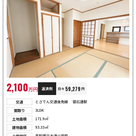
2,100
59,279
万円
返済例
月々
円
とさでん交通後免線 領石通駅
交通
3LDK
間取り
171.9㎡
土地面積
93.33㎡
建物面積
高知市立大津小学校
小学校区