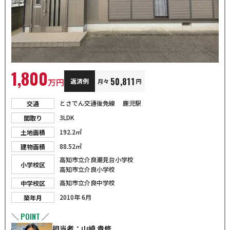
1,800
50,811
万円
返済例
月々
円
とさでん交通後免線 鹿児駅
交通
3LDK
間取り
192.2㎡
土地面積
88.52㎡
建物面積
高知市立介良潮見台小学校
小学校区
高知市立介良小学校
高知市立介良中学校
中学校区
2010年 6月
築年月
POINT
＼
／
担当者：山崎 貴修