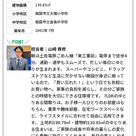
130.83㎡
建物面積
南国市立大篠小学校
小学校区
南国市立香長中学校
中学校区
2002年 7月
築年月
POINT
＼
／
担当者：山崎 貴修
朝は土佐電鉄ごめん線「東工業前」電停まで徒歩4
分。通勤・通学もスムーズで、忙しい毎日にゆと
りが生まれます。 スーパーやコンビニ、ドラッグ
ストアなど生活に欠かせない施設が身近に揃って
いるので、「買い忘れた！」という日でも気軽に
お買い物へ。家事の負担を減らし、その分ご家族
との時間を大切にできる住環境です。 7LDKのゆと
りある間取りは、お子様一人ひとりのお部屋はも
ちろん、書斎や趣味部屋、在宅ワークスペースな
ど、ライフスタイルに合わせて自由に活用できま
す。 土地約198.79㎡・建物約130.83㎡のゆとりあ
る住まいは、ご家族の成長や将来の暮らしの変化
にも柔軟に対応してくれます。 毎日の暮らしやす