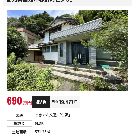
690
19,477
万円
返済例
月々
円
とさでん交通 「仁野」
交通
5LDK
間取り
571.23㎡
土地面積