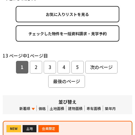
お気に入りリストを見る
13 ページ中1ページ目
1
2
3
4
5
次のページ
最後のページ
並び替え
新着順
価格
土地面積
建物面積
専有面積
築年月
NEW
土地
会員限定