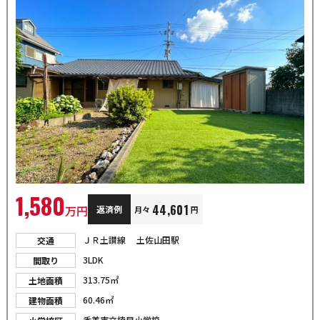
1,580
44,601
万円
返済例
月々
円
ＪＲ土讃線 土佐山田駅
交通
3LDK
間取り
313.75㎡
土地面積
60.46㎡
建物面積
香美市立楠目小学校