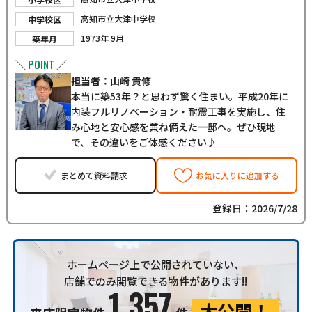
高知市立大津中学校
中学校区
1973年 9月
築年月
POINT
＼
／
担当者：山崎 貴修
本当に築53年？と思わず驚く住まい。平成20年に
内装フルリノベーション・耐震工事を実施し、住
み心地と安心感を兼ね備えた一邸へ。ぜひ現地
で、その違いをご体感ください♪
まとめて資料請求
お気に入りに追加する
登録日：2026/7/28
ホームページ上で公開されていない、
店舗でのみ閲覧できる物件があります!!
1,357
大公開！