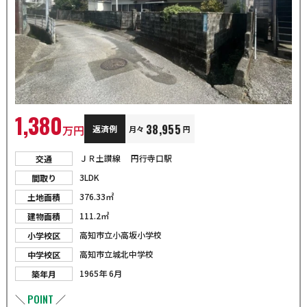
1,380
38,955
万円
返済例
月々
円
ＪＲ土讃線 円行寺口駅
交通
3LDK
間取り
376.33㎡
土地面積
111.2㎡
建物面積
高知市立小高坂小学校
小学校区
高知市立城北中学校
中学校区
1965年 6月
築年月
POINT
＼
／