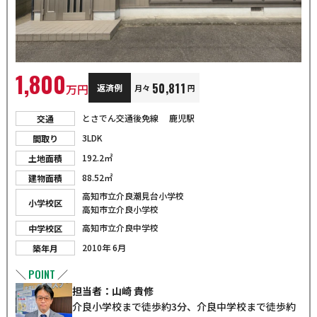
1,800
50,811
万円
返済例
月々
円
とさでん交通後免線 鹿児駅
交通
3LDK
間取り
192.2㎡
土地面積
88.52㎡
建物面積
高知市立介良潮見台小学校
小学校区
高知市立介良小学校
高知市立介良中学校
中学校区
2010年 6月
築年月
POINT
＼
／
担当者：山崎 貴修
介良小学校まで徒歩約3分、介良中学校まで徒歩約