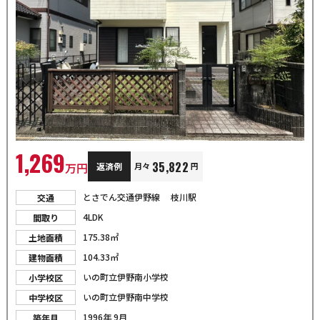
1,269
35,822
万円
返済例
月々
円
とさでん交通伊野線 枝川駅
交通
4LDK
間取り
175.38㎡
土地面積
104.33㎡
建物面積
いの町立伊野南小学校
小学校区
いの町立伊野南中学校
中学校区
1996年 9月
築年月