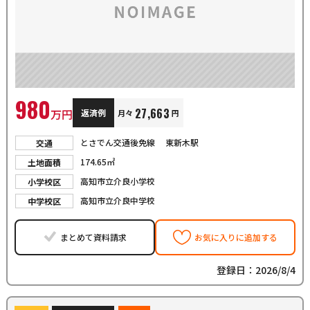
980
27,663
万円
返済例
月々
円
とさでん交通後免線 東新木駅
交通
174.65㎡
土地面積
高知市立介良小学校
小学校区
高知市立介良中学校
中学校区
まとめて資料請求
お気に入りに追加する
登録日：2026/8/4