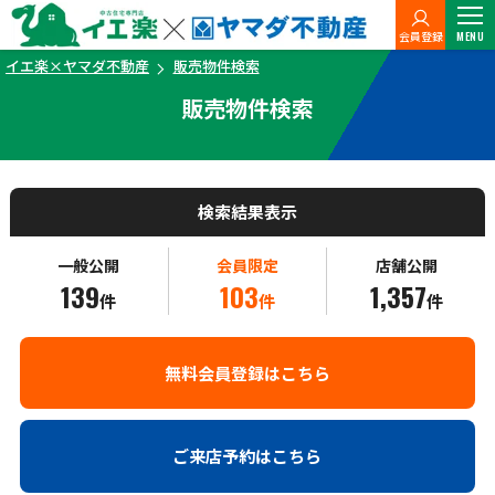
会員登録
MENU
イエ楽×ヤマダ不動産
販売物件検索
販売物件検索
検索結果表示
一般公開
会員限定
店舗公開
139
103
1,357
件
件
件
無料会員登録はこちら
ご来店予約はこちら