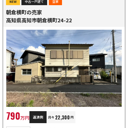
NEW
中古一戸建て
空家
朝倉横町の売家
高知県高知市朝倉横町24-22
790
22,300
万円
返済例
月々
円