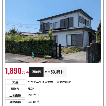
1,890
53,351
万円
返済例
月々
円
とさでん交通後免線 後免西町駅
交通
7LDK
間取り
198.79㎡
土地面積
130.83㎡
建物面積