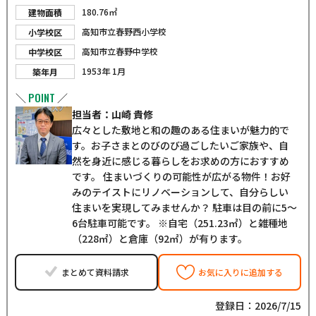
180.76㎡
建物面積
高知市立春野西小学校
小学校区
高知市立春野中学校
中学校区
1953年 1月
築年月
POINT
＼
／
担当者：山崎 貴修
広々とした敷地と和の趣のある住まいが魅力的で
す。お子さまとのびのび過ごしたいご家族や、自
然を身近に感じる暮らしをお求めの方におすすめ
です。 住まいづくりの可能性が広がる物件！お好
みのテイストにリノベーションして、自分らしい
住まいを実現してみませんか？ 駐車は目の前に5～
6台駐車可能です。 ※自宅（251.23㎡）と雑種地
（228㎡）と倉庫（92㎡）が有ります。
まとめて資料請求
お気に入りに追加する
登録日：2026/7/15