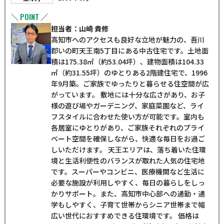
POINT
＼
／
担当者：山崎 貴修
高知市へのアクセスも良好な立地が魅力の、吾川
郡いの町天王南5丁目にある中古住宅です。土地面
積は175.38㎡（約53.04坪）、建物面積は104.33
㎡（約31.55坪）のゆとりある2階建住宅で、1996
年9月築。ご家族でゆったりと暮らせる住空間が広
がっています。 敷地には十分な広さがあり、お子
様の遊び場やガーデニング、家庭菜園など、ライ
フスタイルに合わせた使い方が可能です。室内も
各居室にゆとりがあり、ご家族それぞれのプライ
ベート空間を確保しながら、快適な毎日をお過ご
しいただけます。 天王エリアは、落ち着いた住環
境と生活利便性のバランスが取れた人気の住宅地
です。スーパーやコンビニ、医療機関など生活に
必要な施設が利用しやすく、毎日の暮らしをしっ
かりサポート。また、高知市中心部への通勤・通
学もしやすく、子育て世帯からシニア世帯まで幅
広い世代におすすめできる住環境です。 価格は