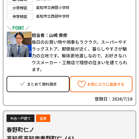
高知市立神田小学校
小学校区
高知市立西部中学校
中学校区
POINT
＼
／
担当者：山崎 貴修
毎日のお買い物や用事もラクラク。スーパーやド
ラッグストア、郵便局が近く、暮らしやすさが魅
力の立地です。解体更地渡しなので、お好きなハ
ウスメーカー・工務店で理想の住まいを建てられ
ます。
まとめて資料請求
お気に入りに追加する
登録日：2026/7/16
中古一戸建て
空家
春野町仁ノ
高知県高知市春野町仁ノ61