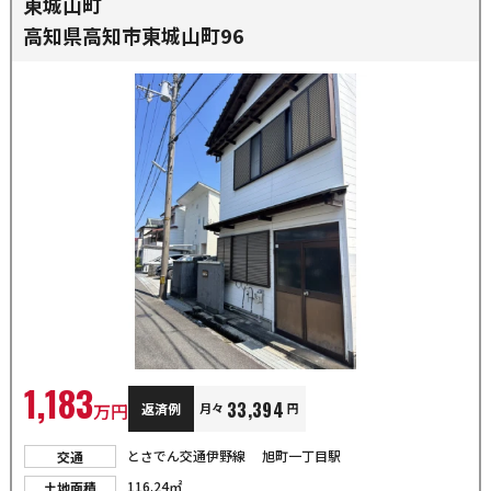
東城山町
高知県高知市東城山町96
1,183
33,394
万円
返済例
月々
円
とさでん交通伊野線 旭町一丁目駅
交通
116.24㎡
土地面積