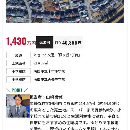
1,430
40,366
万円
返済例
月々
円
とさでん交通 「緑ヶ丘3丁目」
交通
214.57㎡
土地面積
南国市立十市小学校
小学校区
南国市立香長中学校
中学校区
POINT
＼
／
担当者：山崎 貴修
閑静な住宅団地内にある約214.57㎡（約64.90坪）
の広々とした売土地。スーパーまで徒歩約6分、小
学校まで徒歩約12分と生活利便性に優れ、子育て
世帯にもおすすめの住環境です。ゆとりある敷地
を活かし、理想のマイホームを実現してみません