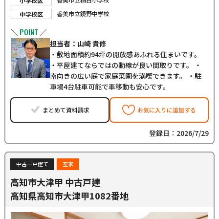
小学校区
香美市立鏡野中学校
中学校区
POINT
＼
／
担当者：山崎 貴修
・敷地面積約94坪の開放感あふれる住まいです。
・平屋建てならではの動線が良い間取りです。 ・
南向きの広い庭で家庭菜園を満喫できます。 ・駐
車場4台駐車可能で車移動も安心です。
まとめて資料請求
お気に入りに追加する
登録日：2026/7/29
中古一戸建て
空家
高知市大津甲 中古戸建
高知県高知市大津甲1082番地