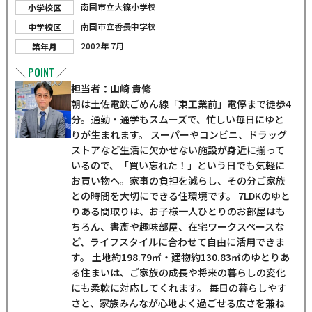
南国市立大篠小学校
小学校区
南国市立香長中学校
中学校区
2002年 7月
築年月
POINT
＼
／
担当者：山崎 貴修
朝は土佐電鉄ごめん線「東工業前」電停まで徒歩4
分。通勤・通学もスムーズで、忙しい毎日にゆと
りが生まれます。 スーパーやコンビニ、ドラッグ
ストアなど生活に欠かせない施設が身近に揃って
いるので、「買い忘れた！」という日でも気軽に
お買い物へ。家事の負担を減らし、その分ご家族
との時間を大切にできる住環境です。 7LDKのゆと
りある間取りは、お子様一人ひとりのお部屋はも
ちろん、書斎や趣味部屋、在宅ワークスペースな
ど、ライフスタイルに合わせて自由に活用できま
す。 土地約198.79㎡・建物約130.83㎡のゆとりあ
る住まいは、ご家族の成長や将来の暮らしの変化
にも柔軟に対応してくれます。 毎日の暮らしやす
さと、家族みんなが心地よく過ごせる広さを兼ね