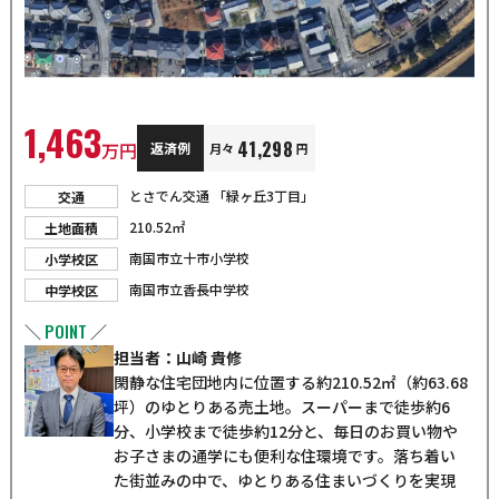
1,463
41,298
万円
返済例
月々
円
とさでん交通 「緑ヶ丘3丁目」
交通
210.52㎡
土地面積
南国市立十市小学校
小学校区
南国市立香長中学校
中学校区
POINT
＼
／
担当者：山崎 貴修
閑静な住宅団地内に位置する約210.52㎡（約63.68
坪）のゆとりある売土地。スーパーまで徒歩約6
分、小学校まで徒歩約12分と、毎日のお買い物や
お子さまの通学にも便利な住環境です。落ち着い
た街並みの中で、ゆとりある住まいづくりを実現