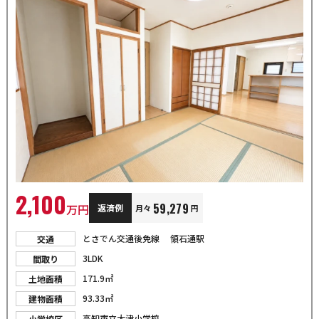
2,100
59,279
万円
返済例
月々
円
とさでん交通後免線 領石通駅
交通
3LDK
間取り
171.9㎡
土地面積
93.33㎡
建物面積
高知市立大津小学校
小学校区