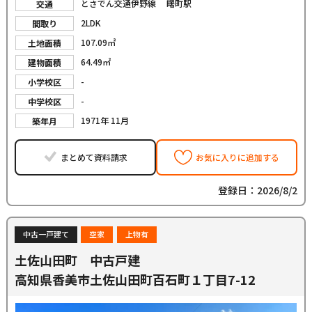
とさでん交通伊野線 曙町駅
交通
2LDK
間取り
107.09㎡
土地面積
64.49㎡
建物面積
-
小学校区
-
中学校区
1971年 11月
築年月
まとめて資料請求
お気に入りに追加する
登録日：2026/8/2
中古一戸建て
空家
上物有
土佐山田町 中古戸建
高知県香美市土佐山田町百石町１丁目7-12