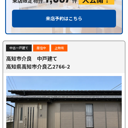
来店限定物件
件
来店予約はこちら
中古一戸建て
居住中
上物有
高知市介良 中戸建て
高知県高知市介良乙2766-2