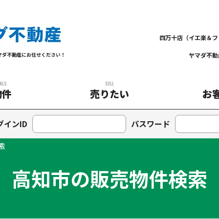
四万十店（イエ楽＆フ
ヤマダ不動
マダ不動産にお任せください！
ALS
SELL
物件
売りたい
お
グインID
パスワード
索
高知市の販売物件検索