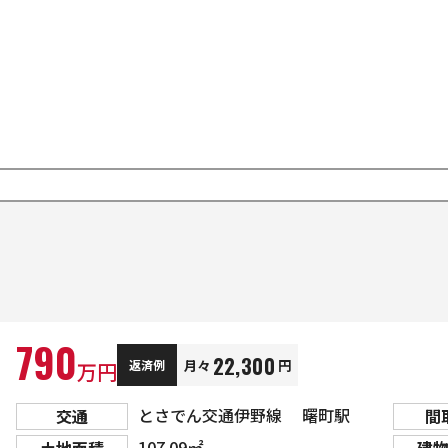
790
22,300
月々
円
返済例
万円
とさでん交通伊野線 曙町駅
交通
間
107.09㎡