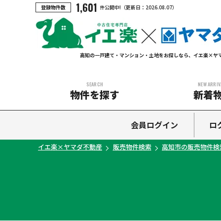
1,601
登録物件数
件公開中!
（更新日：
2026.08.07
）
高知の一戸建て・マンション・土地をお探しなら、イエ楽×ヤ
SEARCH
NEW ARRIV
物件を探す
新着
中古マンション
中古一戸建て
新築一戸建て
土地
会員ログイン
ロ
イエ楽×ヤマダ不動産
販売物件検索
高知市の販売物件検