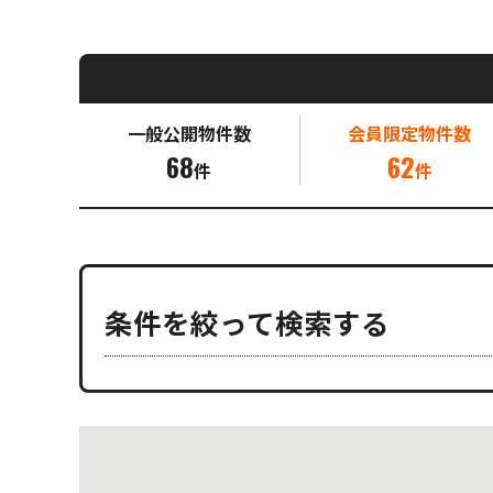
一般公開
物件数
会員限定
物件数
68
62
件
件
条件を絞って検索する