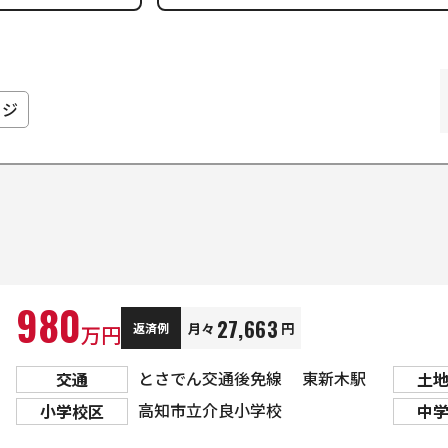
ージ
980
27,663
月々
円
返済例
万円
とさでん交通後免線 東新木駅
交通
土
高知市立介良小学校
小学校区
中