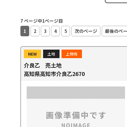
7 ページ中1ページ目
1
2
3
4
5
次のページ
最後のペ
NEW
土地
上物有
介良乙 売土地
高知県高知市介良乙2670