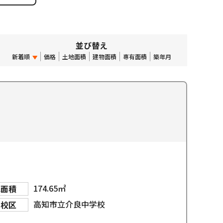
並び替え
新着順
価格
土地面積
建物面積
専有面積
築年月
174.65㎡
地面積
高知市立介良中学校
学校区