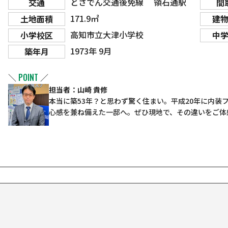
とさでん交通後免線 領石通駅
交通
間
171.9㎡
土地面積
建
高知市立大津小学校
小学校区
中
1973年 9月
築年月
＼
POINT
／
担当者：山崎 貴修
本当に築53年？と思わず驚く住まい。平成20年に内装
心感を兼ね備えた一邸へ。ぜひ現地で、その違いをご体