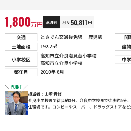
1,800
50,811
月々
円
返済例
万円
とさでん交通後免線 鹿児駅
交通
間
192.2㎡
土地面積
建
高知市立介良潮見台小学校
小学校区
中
高知市立介良小学校
2010年 6月
築年月
＼
POINT
／
担当者：山崎 貴修
介良小学校まで徒歩約3分、介良中学校まで徒歩約5分
住環境です。コンビニやスーパー、ドラッグストアなど