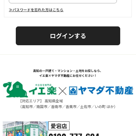
≫パスワードを忘れた方はこちら
高知の一戸建て・マンション・土地をお探しなら、
イエ楽×ヤマダ不動産にお任せください！
【対応エリア】 高知県全域
（
高知市
／
南国市
／
香南市
／
香美市
／
土佐市
／
いの町
ほか）
愛宕店