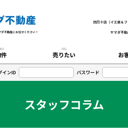
四万十店（イエ楽＆フ
ヤマダ不動
マダ不動産にお任せください！
ALS
SELL
物件
売りたい
お
グインID
パスワード
スタッフコラム