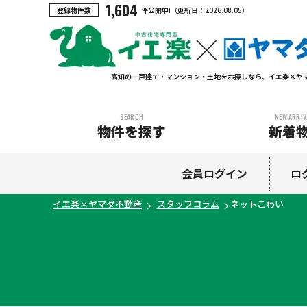
1,604
登録物件数
件公開中!
（更新日：
2026.08.05
）
高知の一戸建て・マンション・土地をお探しなら、イエ楽×ヤ
SEARCH
NEW ARRIV
物件を探す
新着
中古マンション
中古一戸建て
新築一戸建て
土地
会員ログイン
ロ
イエ楽×ヤマダ不動産
スタッフコラム
ネットこわい