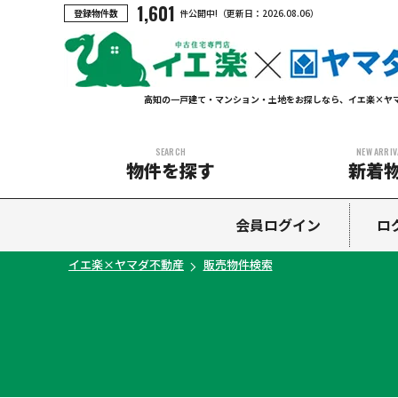
1,601
登録物件数
件公開中!
（更新日：
2026.08.06
）
高知の一戸建て・マンション・土地をお探しなら、イエ楽×ヤ
SEARCH
NEW ARRIV
物件を探す
新着
中古マンション
中古一戸建て
新築一戸建て
土地
会員ログイン
ロ
イエ楽×ヤマダ不動産
販売物件検索