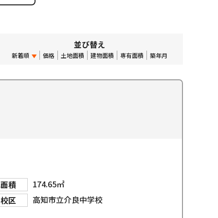
並び替え
新着順
価格
土地面積
建物面積
専有面積
築年月
174.65㎡
地面積
高知市立介良中学校
学校区