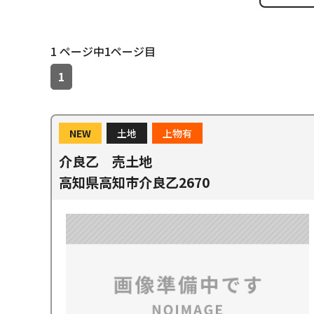
1 ページ中1ページ目
1
NEW
土地
上物有
介良乙 売土地
高知県高知市介良乙2670