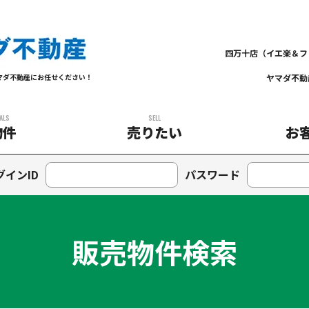
四万十店（イエ楽＆フ
ヤマダ不動
マダ不動産にお任せください！
ALS
SELL
物件
売りたい
お
グインID
パスワード
販売物件検索