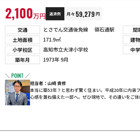
2,100
59,279
月々
円
返済例
万円
とさでん交通後免線 領石通駅
交通
間
171.9㎡
土地面積
建
高知市立大津小学校
小学校区
中
1973年 9月
築年月
＼
POINT
／
担当者：山崎 貴修
本当に築53年？と思わず驚く住まい。平成20年に内装
心感を兼ね備えた一邸へ。ぜひ現地で、その違いをご体