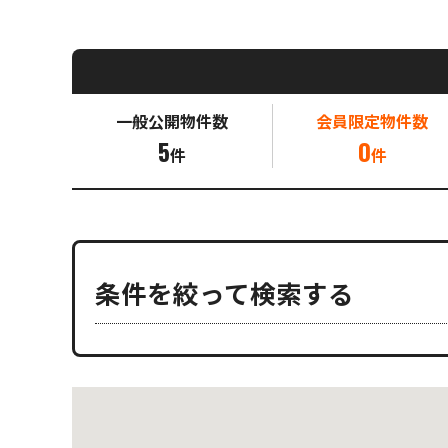
一般公開
物件数
会員限定
物件数
5
0
件
件
条件を絞って検索する