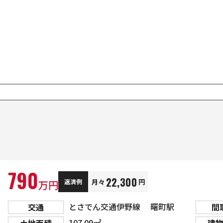
790
22,300
月々
円
返済例
万円
とさでん交通伊野線 曙町駅
交通
間
107.09㎡