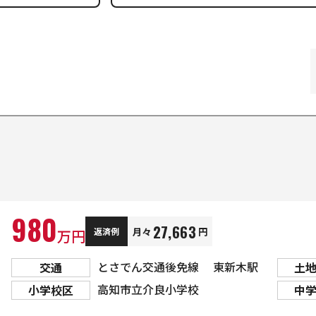
980
27,663
月々
円
返済例
万円
とさでん交通後免線 東新木駅
交通
土
高知市立介良小学校
小学校区
中