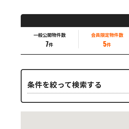
一般公開
物件数
会員限定
物件数
7
5
件
件
条件を絞って検索する