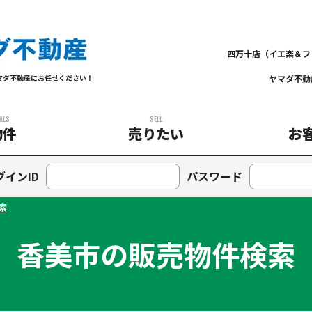
四万十店（イエ楽＆フ
ヤマダ不動
マダ不動産にお任せください！
ALS
SELL
物件
売りたい
お
グインID
パスワード
索
香美市の販売物件検索