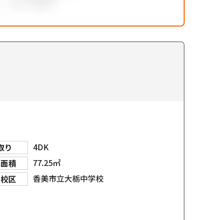
4DK
取り
77.25㎡
物面積
香美市立大栃中学校
学校区