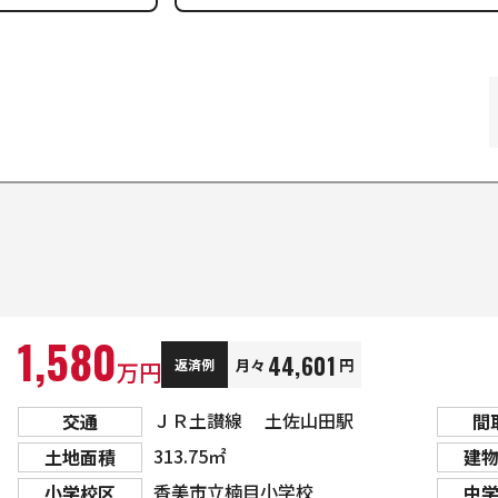
1,580
44,601
月々
円
返済例
万円
ＪＲ土讃線 土佐山田駅
交通
間
313.75㎡
土地面積
建
香美市立楠目小学校
小学校区
中