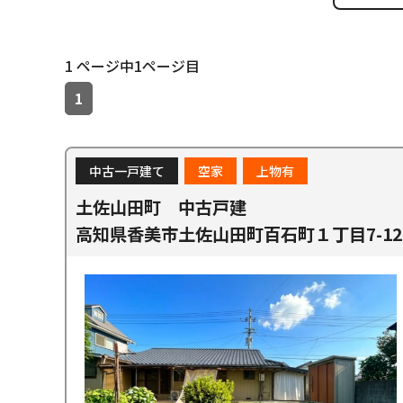
1 ページ中1ページ目
1
中古一戸建て
空家
上物有
土佐山田町 中古戸建
高知県香美市土佐山田町百石町１丁目7-12