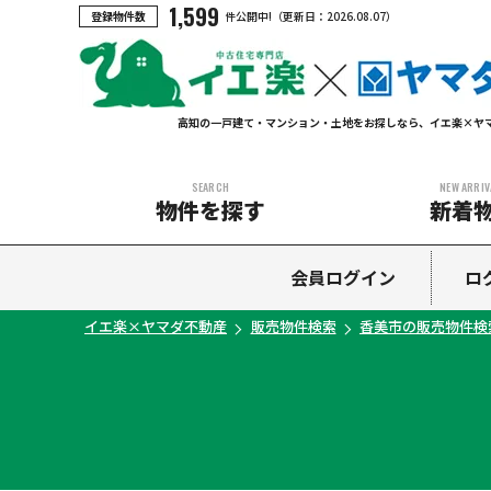
1,599
登録物件数
件公開中!
（更新日：
2026.08.07
）
高知の一戸建て・マンション・土地をお探しなら、イエ楽×ヤ
SEARCH
NEW ARRIV
物件を探す
新着
中古マンション
中古一戸建て
新築一戸建て
土地
会員ログイン
ロ
イエ楽×ヤマダ不動産
販売物件検索
香美市の販売物件検