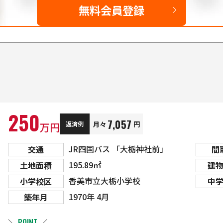
無料会員登録
250
7,057
月々
円
返済例
万円
JR四国バス 「大栃神社前」
交通
間
195.89㎡
土地面積
建
香美市立大栃小学校
小学校区
中
1970年 4月
築年月
＼
POINT
／