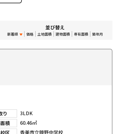
並び替え
新着順
価格
土地面積
建物面積
専有面積
築年月
3LDK
取り
60.46㎡
物面積
香美市立鏡野中学校
学校区