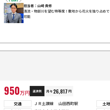
担当者：山崎 貴修
清流・物部川を望む特等席！敷地から花火を独り占めでき
可能
950
26,817
月々
円
返済例
万円
ＪＲ土讃線 山田西町駅
交通
土