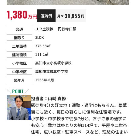
1,380
38,955
万円
返済例
月々
円
ＪＲ土讃線 円行寺口駅
交通
3LDK
間取り
376.33㎡
土地面積
111.2㎡
建物面積
高知市立小高坂小学校
小学校区
高知市立城北中学校
中学校区
1965年 6月
築年月
POINT
＼
／
担当者：山崎 貴修
駅徒歩4分の好立地！通勤・通学はもちろん、繁華
街にも近く、毎日の暮らしに便利な住環境です。
小学校・中学校まで徒歩7分と、お子さまの通学に
も安心。敷地はゆとりの約114坪で、平屋や二世帯
住宅、広いお庭・駐車スペースなど、理想の住まい