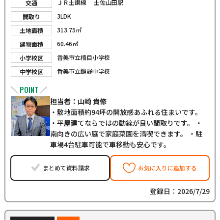
ＪＲ土讃線 土佐山田駅
交通
3LDK
間取り
313.75㎡
土地面積
60.46㎡
建物面積
香美市立楠目小学校
小学校区
香美市立鏡野中学校
中学校区
POINT
＼
／
担当者：山崎 貴修
・敷地面積約94坪の開放感あふれる住まいです。
・平屋建てならではの動線が良い間取りです。 ・
南向きの広い庭で家庭菜園を満喫できます。 ・駐
車場4台駐車可能で車移動も安心です。
まとめて資料請求
お気に入りに追加する
登録日：2026/7/29