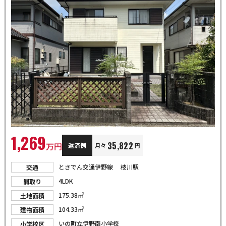
1,269
35,822
万円
返済例
月々
円
とさでん交通伊野線 枝川駅
交通
4LDK
間取り
175.38㎡
土地面積
104.33㎡
建物面積
いの町立伊野南小学校
小学校区