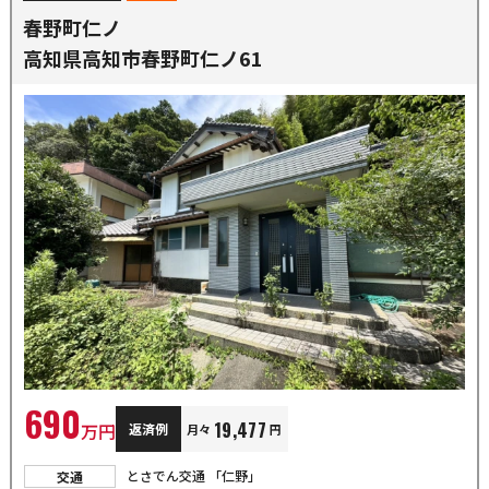
春野町仁ノ
高知県高知市春野町仁ノ61
690
19,477
万円
返済例
月々
円
とさでん交通 「仁野」
交通