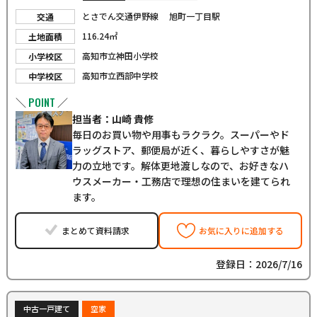
とさでん交通伊野線 旭町一丁目駅
交通
116.24㎡
土地面積
高知市立神田小学校
小学校区
高知市立西部中学校
中学校区
POINT
＼
／
担当者：山崎 貴修
毎日のお買い物や用事もラクラク。スーパーやド
ラッグストア、郵便局が近く、暮らしやすさが魅
力の立地です。解体更地渡しなので、お好きなハ
ウスメーカー・工務店で理想の住まいを建てられ
ます。
まとめて資料請求
お気に入りに追加する
登録日：2026/7/16
中古一戸建て
空家