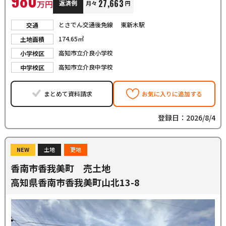
980
27,663
万円
返済例
月々
円
とさでん交通後免線 東新木駅
交通
174.65㎡
土地面積
高知市立介良小学校
小学校区
高知市立介良中学校
中学校区
まとめて資料請求
お気に入りに追加する
登録日：2026/8/4
NEW
土地
更地
香南市香我美町 売土地
高知県香南市香我美町山北13-8