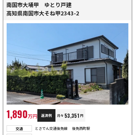
南国市大埇甲 ゆとり戸建
高知県南国市大そね甲2343-2
1,890
53,351
万円
返済例
月々
円
とさでん交通後免線 後免西町駅
交通