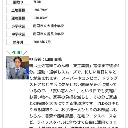
7LDK
間取り
198.79㎡
土地面積
130.83㎡
建物面積
南国市立大篠小学校
小学校区
南国市立香長中学校
中学校区
2002年 7月
築年月
POINT
＼
／
担当者：山崎 貴修
朝は土佐電鉄ごめん線「東工業前」電停まで徒歩4
分。通勤・通学もスムーズで、忙しい毎日にゆと
りが生まれます。 スーパーやコンビニ、ドラッグ
ストアなど生活に欠かせない施設が身近に揃って
いるので、「買い忘れた！」という日でも気軽に
お買い物へ。家事の負担を減らし、その分ご家族
との時間を大切にできる住環境です。 7LDKのゆと
りある間取りは、お子様一人ひとりのお部屋はも
ちろん、書斎や趣味部屋、在宅ワークスペースな
ど、ライフスタイルに合わせて自由に活用できま