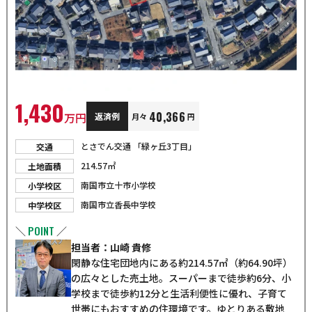
1,430
40,366
万円
返済例
月々
円
とさでん交通 「緑ヶ丘3丁目」
交通
214.57㎡
土地面積
南国市立十市小学校
小学校区
南国市立香長中学校
中学校区
POINT
＼
／
担当者：山崎 貴修
閑静な住宅団地内にある約214.57㎡（約64.90坪）
の広々とした売土地。スーパーまで徒歩約6分、小
学校まで徒歩約12分と生活利便性に優れ、子育て
世帯にもおすすめの住環境です。ゆとりある敷地