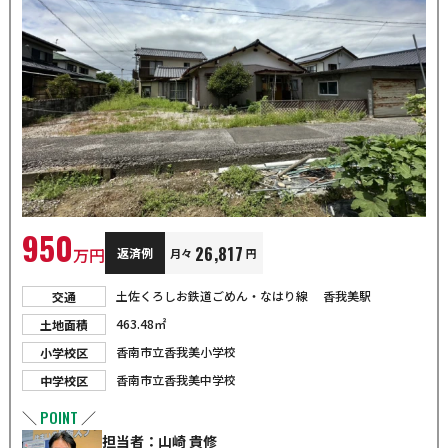
950
26,817
万円
返済例
月々
円
土佐くろしお鉄道ごめん・なはり線 香我美駅
交通
463.48㎡
土地面積
香南市立香我美小学校
小学校区
香南市立香我美中学校
中学校区
POINT
＼
／
担当者：山崎 貴修