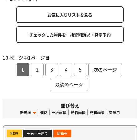
お気に入りリストを見る
13 ページ中1ページ目
1
2
3
4
5
次のページ
最後のページ
並び替え
新着順
価格
土地面積
建物面積
専有面積
築年月
NEW
中古一戸建て
居住中