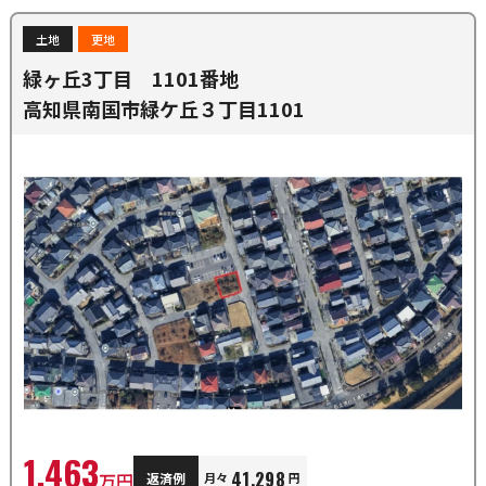
土地
更地
緑ヶ丘3丁目 1101番地
高知県南国市緑ケ丘３丁目1101
1,463
41,298
万円
返済例
月々
円