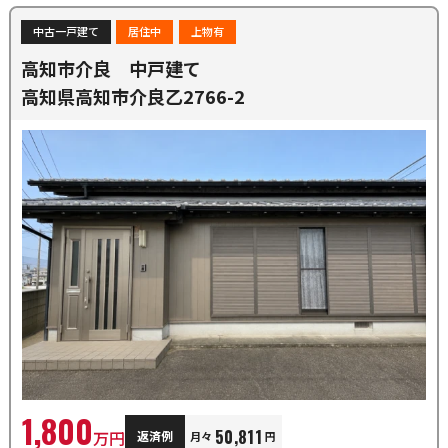
中古一戸建て
居住中
上物有
高知市介良 中戸建て
高知県高知市介良乙2766-2
1,800
50,811
万円
返済例
月々
円