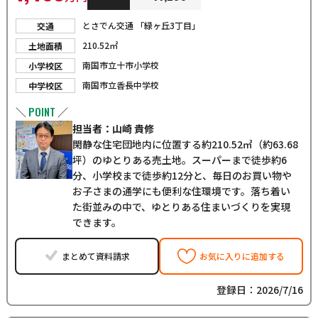
とさでん交通 「緑ヶ丘3丁目」
交通
210.52㎡
土地面積
南国市立十市小学校
小学校区
南国市立香長中学校
中学校区
POINT
＼
／
担当者：山崎 貴修
閑静な住宅団地内に位置する約210.52㎡（約63.68
坪）のゆとりある売土地。スーパーまで徒歩約6
分、小学校まで徒歩約12分と、毎日のお買い物や
お子さまの通学にも便利な住環境です。落ち着い
た街並みの中で、ゆとりある住まいづくりを実現
できます。
まとめて資料請求
お気に入りに追加する
登録日：2026/7/16