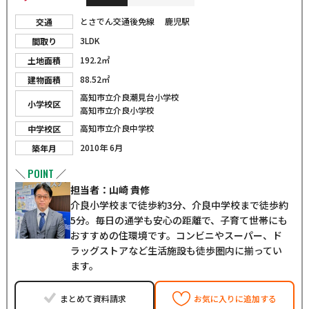
とさでん交通後免線 鹿児駅
交通
3LDK
間取り
192.2㎡
土地面積
88.52㎡
建物面積
高知市立介良潮見台小学校
小学校区
高知市立介良小学校
高知市立介良中学校
中学校区
2010年 6月
築年月
POINT
＼
／
担当者：山崎 貴修
介良小学校まで徒歩約3分、介良中学校まで徒歩約
5分。毎日の通学も安心の距離で、子育て世帯にも
おすすめの住環境です。コンビニやスーパー、ド
ラッグストアなど生活施設も徒歩圏内に揃ってい
ます。
まとめて資料請求
お気に入りに追加する