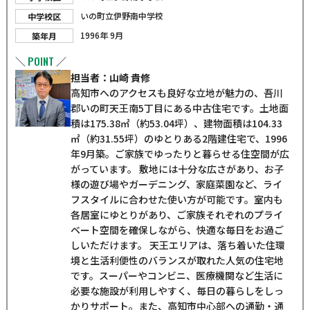
いの町立伊野南中学校
中学校区
1996年 9月
築年月
POINT
＼
／
担当者：山崎 貴修
高知市へのアクセスも良好な立地が魅力の、吾川
郡いの町天王南5丁目にある中古住宅です。土地面
積は175.38㎡（約53.04坪）、建物面積は104.33
㎡（約31.55坪）のゆとりある2階建住宅で、1996
年9月築。ご家族でゆったりと暮らせる住空間が広
がっています。 敷地には十分な広さがあり、お子
様の遊び場やガーデニング、家庭菜園など、ライ
フスタイルに合わせた使い方が可能です。室内も
各居室にゆとりがあり、ご家族それぞれのプライ
ベート空間を確保しながら、快適な毎日をお過ご
しいただけます。 天王エリアは、落ち着いた住環
境と生活利便性のバランスが取れた人気の住宅地
です。スーパーやコンビニ、医療機関など生活に
必要な施設が利用しやすく、毎日の暮らしをしっ
かりサポート。また、高知市中心部への通勤・通