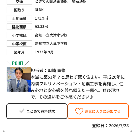
とさでん交通後免線 領石通駅
交通
3LDK
間取り
171.9㎡
土地面積
93.33㎡
建物面積
高知市立大津小学校
小学校区
高知市立大津中学校
中学校区
1973年 9月
築年月
POINT
＼
／
担当者：山崎 貴修
本当に築53年？と思わず驚く住まい。平成20年に
内装フルリノベーション・耐震工事を実施し、住
み心地と安心感を兼ね備えた一邸へ。ぜひ現地
で、その違いをご体感ください♪
まとめて資料請求
お気に入りに追加する
登録日：2026/7/28