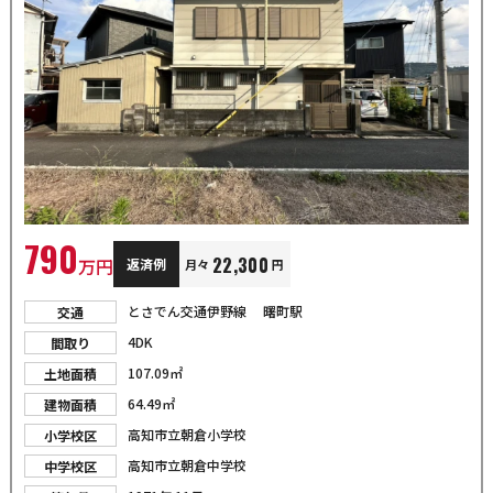
790
22,300
万円
返済例
月々
円
とさでん交通伊野線 曙町駅
交通
4DK
間取り
107.09㎡
土地面積
64.49㎡
建物面積
高知市立朝倉小学校
小学校区
高知市立朝倉中学校
中学校区