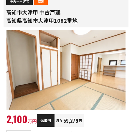
中古一戸建て
空家
高知市大津甲 中古戸建
高知県高知市大津甲1082番地
2,100
59,279
万円
返済例
月々
円