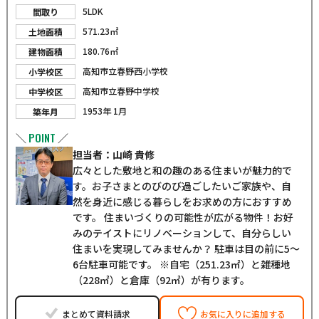
5LDK
間取り
571.23㎡
土地面積
180.76㎡
建物面積
高知市立春野西小学校
小学校区
高知市立春野中学校
中学校区
1953年 1月
築年月
POINT
＼
／
担当者：山崎 貴修
広々とした敷地と和の趣のある住まいが魅力的で
す。お子さまとのびのび過ごしたいご家族や、自
然を身近に感じる暮らしをお求めの方におすすめ
です。 住まいづくりの可能性が広がる物件！お好
みのテイストにリノベーションして、自分らしい
住まいを実現してみませんか？ 駐車は目の前に5～
6台駐車可能です。 ※自宅（251.23㎡）と雑種地
（228㎡）と倉庫（92㎡）が有ります。
まとめて資料請求
お気に入りに追加する