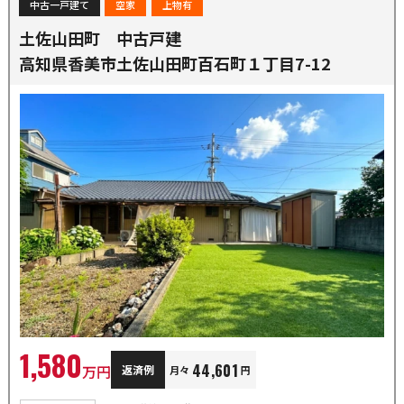
中古一戸建て
空家
上物有
土佐山田町 中古戸建
高知県香美市土佐山田町百石町１丁目7-12
1,580
44,601
万円
返済例
月々
円