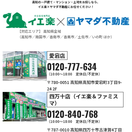
高知の一戸建て・マンション・土地をお探しなら、
イエ楽×ヤマダ不動産にお任せください！
【対応エリア】 高知県全域
（
高知市
／
南国市
／
香南市
／
香美市
／
土佐市
／
いの町
ほか）
愛宕店
0120-777-634
（10:00～18:00 定休日/不定休）
〒780-0051 高知県高知市愛宕町3丁目9-
24 2F
四万十店（イエ楽＆ファミス
マ）
0120-840-768
（10:00〜18:00 定休日/不定休）
〒787-0010 高知県四万十市古津賀4丁目