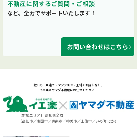
不動産に関するご質問・ご相談
など、全力でサポートいたします！
お問い合わせはこちら
高知の一戸建て・マンション・土地をお探しなら、
イエ楽×ヤマダ不動産にお任せください！
【対応エリア】 高知県全域
（
高知市
／
南国市
／
香南市
／
香美市
／
土佐市
／
いの町
ほか）