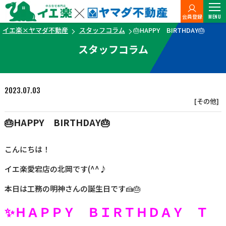
会員登録
MENU
イエ楽×ヤマダ不動産
スタッフコラム
🎂HAPPY BIRTHDAY🎂
スタッフコラム
2023.07.03
[その他]
🎂HAPPY BIRTHDAY🎂
こんにちは！
イエ楽愛宕店の北岡です(^^♪
本日は工務の明神さんの誕生日です🍰🎂
✨ＨＡＰＰＹ ＢＩＲＴＨＤＡＹ Ｔ