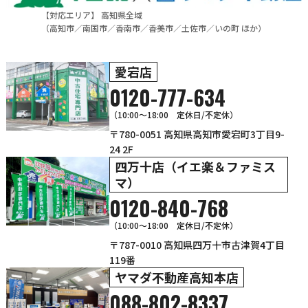
【対応エリア】 高知県全域
（
高知市
／
南国市
／
香南市
／
香美市
／
土佐市
／
いの町
ほか）
愛宕店
0120-777-634
（10:00～18:00 定休日/不定休）
〒780-0051 高知県高知市愛宕町3丁目9-
24 2F
四万十店（イエ楽＆ファミス
マ）
0120-840-768
（10:00〜18:00 定休日/不定休）
〒787-0010 高知県四万十市古津賀4丁目
119番
ヤマダ不動産高知本店
088-802-8337