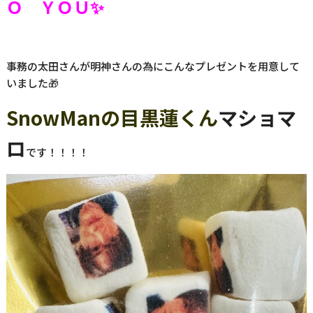
Ｏ ＹＯＵ✨
事務の太田さんが明神さんの為にこんなプレゼントを用意して
いました🎁
SnowManの目黒蓮くん
マショマ
ロ
です！！！！