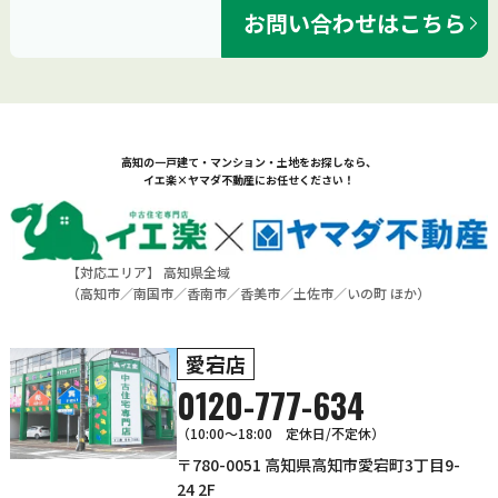
お問い合わせはこちら
高知の一戸建て・マンション・土地をお探しなら、
イエ楽×ヤマダ不動産にお任せください！
【対応エリア】 高知県全域
（
高知市
／
南国市
／
香南市
／
香美市
／
土佐市
／
いの町
ほか）
愛宕店
0120-777-634
（10:00～18:00 定休日/不定休）
〒780-0051 高知県高知市愛宕町3丁目9-
24 2F