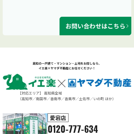
お問い合わせはこちら
高知の一戸建て・マンション・土地をお探しなら、
イエ楽×ヤマダ不動産にお任せください！
【対応エリア】 高知県全域
（
高知市
／
南国市
／
香南市
／
香美市
／
土佐市
／
いの町
ほか）
愛宕店
0120-777-634