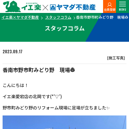
会員登録
MENU
イエ楽×ヤマダ不動産
スタッフコラム
香南市野市町みどり野 現場👷
スタッフコラム
2023.09.17
[施工写真]
香南市野市町みどり野 現場👷
こんにちは！
イエ楽愛宕店の北岡です(*’▽’)
野市町みどり野のリフォーム現場に足場が立ちました✨