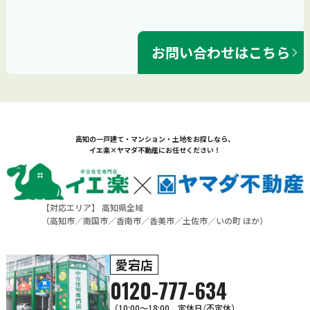
お問い合わせはこちら
高知の一戸建て・マンション・土地をお探しなら、
イエ楽×ヤマダ不動産にお任せください！
【対応エリア】 高知県全域
（
高知市
／
南国市
／
香南市
／
香美市
／
土佐市
／
いの町
ほか）
愛宕店
0120-777-634
（10:00～18:00 定休日/不定休）