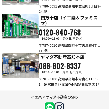
〒780-0051 高知県高知市愛宕町3丁目9-
24 2F
四万十店（イエ楽＆ファミス
マ）
0120-840-768
（10:00〜18:00 定休日/不定休）
〒787-0010 高知県四万十市古津賀4丁目
119番
ヤマダ不動産高知本店
088-802-8337
（10:00～18:00 定休日/不定休）
〒781-5106 高知県高知市介良乙1136-
1 家電住まいる館YAMADA高知本店 1F
イエ楽×ヤマダ不動産のSNS