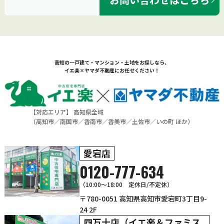
高知の一戸建て・マンション・土地をお探しなら、
イエ楽×ヤマダ不動産にお任せください！
【対応エリア】 高知県全域
（
高知市
／
南国市
／
香南市
／
香美市
／
土佐市
／
いの町
ほか）
愛宕店
0120-777-634
（10:00～18:00 定休日/不定休）
〒780-0051 高知県高知市愛宕町3丁目9-
24 2F
四万十店（イエ楽＆ファミス