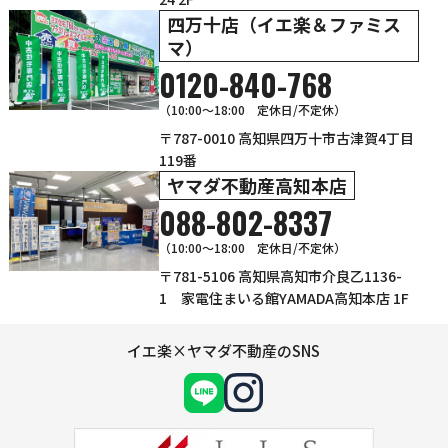
四万十店（イエ楽＆ファミス
マ）
0120-840-768
（10:00〜18:00 定休日/不定休）
〒787-0010 高知県四万十市古津賀4丁目
119番
ヤマダ不動産高知本店
088-802-8337
（10:00～18:00 定休日/不定休）
〒781-5106 高知県高知市介良乙1136-
1 家電住まいる館YAMADA高知本店 1F
イエ楽×ヤマダ不動産のSNS