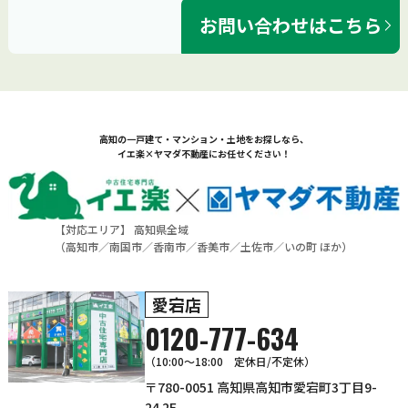
お問い合わせはこちら
高知の一戸建て・マンション・土地をお探しなら、
イエ楽×ヤマダ不動産にお任せください！
【対応エリア】 高知県全域
（
高知市
／
南国市
／
香南市
／
香美市
／
土佐市
／
いの町
ほか）
愛宕店
0120-777-634
（10:00～18:00 定休日/不定休）
〒780-0051 高知県高知市愛宕町3丁目9-
24 2F