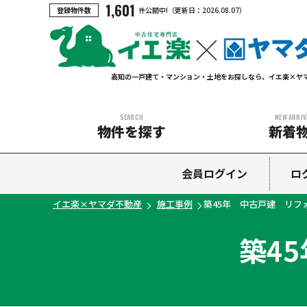
1,601
登録物件数
件公開中!
（更新日：
2026.08.07
）
高知の一戸建て・マンション・土地をお探しなら、イエ楽×ヤ
SEARCH
NEW ARRIV
物件を探す
新着
中古マンション
中古一戸建て
新築一戸建て
土地
会員ログイン
ロ
イエ楽×ヤマダ不動産
施工事例
築45年 中古戸建 リフ
築4