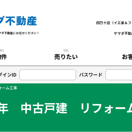
四万十店（イエ楽＆フ
ヤマダ不動
マダ不動産にお任せください！
ALS
SELL
物件
売りたい
お
グインID
パスワード
ォーム工事
5年 中古戸建 リフォー