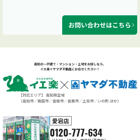
お問い合わせはこちら
高知の一戸建て・マンション・土地をお探しなら、
イエ楽×ヤマダ不動産にお任せください！
【対応エリア】 高知県全域
（
高知市
／
南国市
／
香南市
／
香美市
／
土佐市
／
いの町
ほか）
愛宕店
0120-777-634