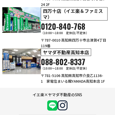
24 2F
四万十店（イエ楽＆ファミス
マ）
0120-840-768
（10:00〜18:00 定休日/不定休）
〒787-0010 高知県四万十市古津賀4丁目
119番
ヤマダ不動産高知本店
088-802-8337
（10:00～18:00 定休日/不定休）
〒781-5106 高知県高知市介良乙1136-
1 家電住まいる館YAMADA高知本店 1F
イエ楽×ヤマダ不動産のSNS