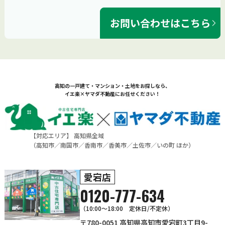
お問い合わせはこちら
高知の一戸建て・マンション・土地をお探しなら、
イエ楽×ヤマダ不動産にお任せください！
【対応エリア】 高知県全域
（
高知市
／
南国市
／
香南市
／
香美市
／
土佐市
／
いの町
ほか）
愛宕店
0120-777-634
（10:00～18:00 定休日/不定休）
〒780-0051 高知県高知市愛宕町3丁目9-