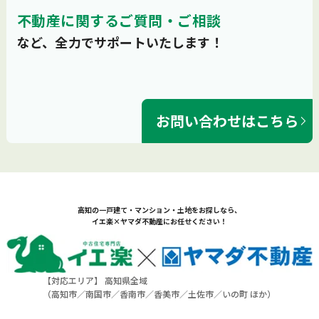
不動産に関するご質問・ご相談
など、全力でサポートいたします！
お問い合わせはこちら
高知の一戸建て・マンション・土地をお探しなら、
イエ楽×ヤマダ不動産にお任せください！
【対応エリア】 高知県全域
（
高知市
／
南国市
／
香南市
／
香美市
／
土佐市
／
いの町
ほか）