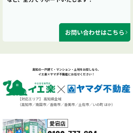
お問い合わせはこちら
高知の一戸建て・マンション・土地をお探しなら、
イエ楽×ヤマダ不動産にお任せください！
【対応エリア】 高知県全域
（
高知市
／
南国市
／
香南市
／
香美市
／
土佐市
／
いの町
ほか）
愛宕店