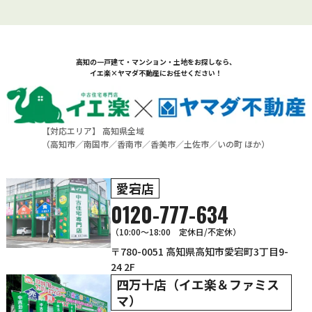
高知の一戸建て・マンション・土地をお探しなら、
イエ楽×ヤマダ不動産にお任せください！
【対応エリア】 高知県全域
（
高知市
／
南国市
／
香南市
／
香美市
／
土佐市
／
いの町
ほか）
愛宕店
0120-777-634
（10:00～18:00 定休日/不定休）
〒780-0051 高知県高知市愛宕町3丁目9-
24 2F
四万十店（イエ楽＆ファミス
マ）