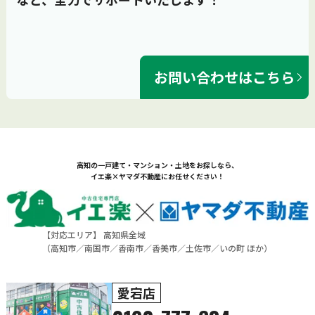
お問い合わせはこちら
高知の一戸建て・マンション・土地をお探しなら、
イエ楽×ヤマダ不動産にお任せください！
【対応エリア】 高知県全域
（
高知市
／
南国市
／
香南市
／
香美市
／
土佐市
／
いの町
ほか）
愛宕店