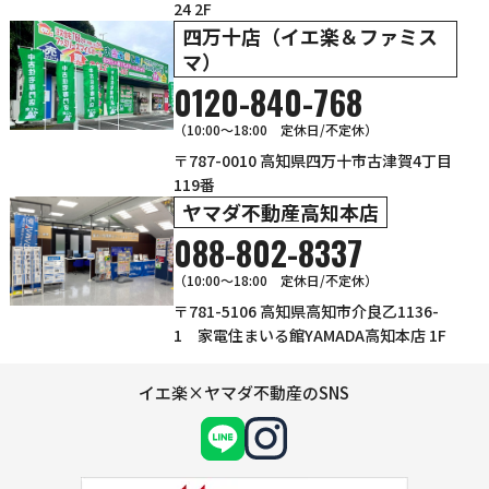
24 2F
四万十店（イエ楽＆ファミス
マ）
0120-840-768
（10:00〜18:00 定休日/不定休）
〒787-0010 高知県四万十市古津賀4丁目
119番
ヤマダ不動産高知本店
088-802-8337
（10:00～18:00 定休日/不定休）
〒781-5106 高知県高知市介良乙1136-
1 家電住まいる館YAMADA高知本店 1F
イエ楽×ヤマダ不動産のSNS