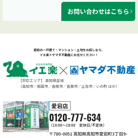
お問い合わせはこちら
高知の一戸建て・マンション・土地をお探しなら、
イエ楽×ヤマダ不動産にお任せください！
【対応エリア】 高知県全域
（
高知市
／
南国市
／
香南市
／
香美市
／
土佐市
／
いの町
ほか）
愛宕店
0120-777-634
（10:00～18:00 定休日/不定休）
〒780-0051 高知県高知市愛宕町3丁目9-