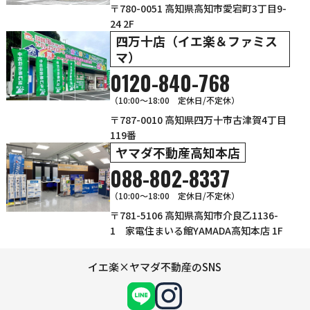
〒780-0051 高知県高知市愛宕町3丁目9-
24 2F
四万十店（イエ楽＆ファミス
マ）
0120-840-768
（10:00〜18:00 定休日/不定休）
〒787-0010 高知県四万十市古津賀4丁目
119番
ヤマダ不動産高知本店
088-802-8337
（10:00～18:00 定休日/不定休）
〒781-5106 高知県高知市介良乙1136-
1 家電住まいる館YAMADA高知本店 1F
イエ楽×ヤマダ不動産のSNS