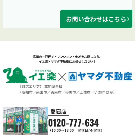
お問い合わせはこちら
高知の一戸建て・マンション・土地をお探しなら、
イエ楽×ヤマダ不動産にお任せください！
【対応エリア】 高知県全域
（
高知市
／
南国市
／
香南市
／
香美市
／
土佐市
／
いの町
ほか）
愛宕店
0120-777-634
（10:00～18:00 定休日/不定休）