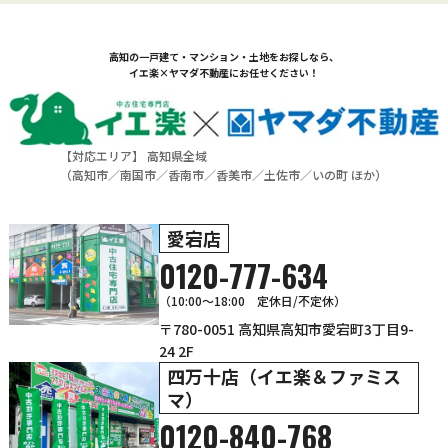
高知の一戸建て・マンション・土地をお探しなら、
イエ楽×ヤマダ不動産にお任せください！
【対応エリア】 高知県全域
（
高知市
／
南国市
／
香南市
／
香美市
／
土佐市
／
いの町
ほか）
愛宕店
0120-777-634
（10:00～18:00 定休日/不定休）
〒780-0051 高知県高知市愛宕町3丁目9-
24 2F
四万十店（イエ楽＆ファミス
マ）
0120-840-768