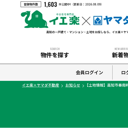
1,603
登録物件数
件公開中!
（更新日：
2026.08.09
）
高知の一戸建て・マンション・土地をお探しなら、イエ楽×ヤ
SEARCH
NEW ARRIV
物件を探す
新着
中古マンション
中古一戸建て
新築一戸建て
土地
会員ログイン
ロ
イエ楽×ヤマダ不動産
お知らせ
【土地情報】高知市秦南