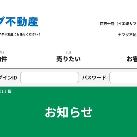
四万十店（イエ楽＆フ
ヤマダ不動
マダ不動産にお任せください！
ALS
SELL
物件
売りたい
お
グインID
パスワード
町1丁目
お知らせ