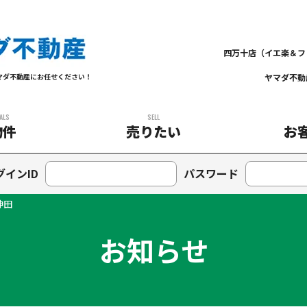
四万十店（イエ楽＆フ
ヤマダ不動
マダ不動産にお任せください！
ALS
SELL
物件
売りたい
お
グインID
パスワード
神田
お知らせ