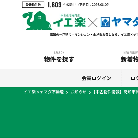
1,603
登録物件数
件公開中!
（更新日：
2026.08.09
）
高知の一戸建て・マンション・土地をお探しなら、イエ楽×ヤ
SEARCH
NEW ARRIV
物件を探す
新着
中古マンション
中古一戸建て
新築一戸建て
土地
会員ログイン
ロ
イエ楽×ヤマダ不動産
お知らせ
【中古物件情報】高知市