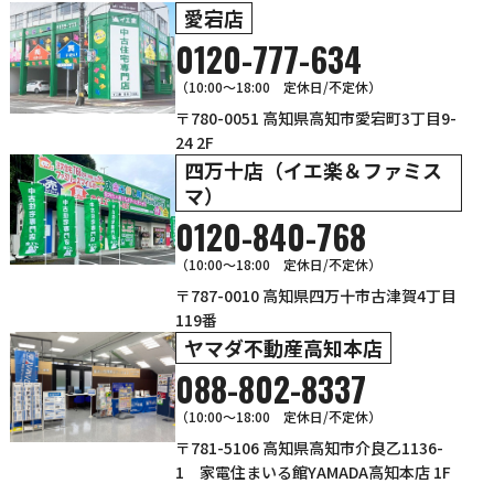
愛宕店
0120-777-634
（10:00～18:00 定休日/不定休）
〒780-0051 高知県高知市愛宕町3丁目9-
24 2F
四万十店（イエ楽＆ファミス
マ）
0120-840-768
（10:00〜18:00 定休日/不定休）
〒787-0010 高知県四万十市古津賀4丁目
119番
ヤマダ不動産高知本店
088-802-8337
（10:00～18:00 定休日/不定休）
〒781-5106 高知県高知市介良乙1136-
1 家電住まいる館YAMADA高知本店 1F