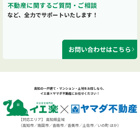
不動産に関するご質問・ご相談
など、全力でサポートいたします！
お問い合わせはこちら
高知の一戸建て・マンション・土地をお探しなら、
イエ楽×ヤマダ不動産にお任せください！
【対応エリア】 高知県全域
（
高知市
／
南国市
／
香南市
／
香美市
／
土佐市
／
いの町
ほか）