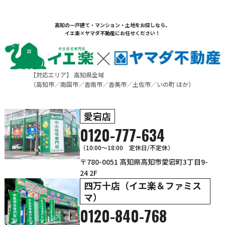
高知の一戸建て・マンション・土地をお探しなら、
イエ楽×ヤマダ不動産にお任せください！
【対応エリア】 高知県全域
（
高知市
／
南国市
／
香南市
／
香美市
／
土佐市
／
いの町
ほか）
愛宕店
0120-777-634
（10:00～18:00 定休日/不定休）
〒780-0051 高知県高知市愛宕町3丁目9-
24 2F
四万十店（イエ楽＆ファミス
マ）
0120-840-768