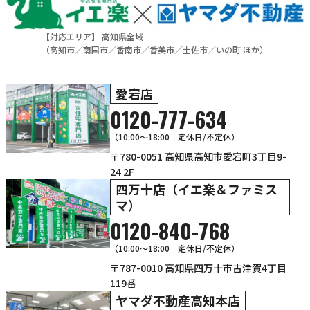
【対応エリア】 高知県全域
（
高知市
／
南国市
／
香南市
／
香美市
／
土佐市
／
いの町
ほか）
愛宕店
0120-777-634
（10:00～18:00 定休日/不定休）
〒780-0051 高知県高知市愛宕町3丁目9-
24 2F
四万十店（イエ楽＆ファミス
マ）
0120-840-768
（10:00〜18:00 定休日/不定休）
〒787-0010 高知県四万十市古津賀4丁目
119番
ヤマダ不動産高知本店