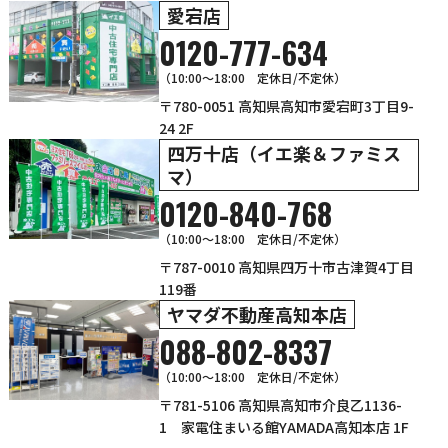
愛宕店
0120-777-634
（10:00～18:00 定休日/不定休）
〒780-0051 高知県高知市愛宕町3丁目9-
24 2F
四万十店（イエ楽＆ファミス
マ）
0120-840-768
（10:00〜18:00 定休日/不定休）
〒787-0010 高知県四万十市古津賀4丁目
119番
ヤマダ不動産高知本店
088-802-8337
（10:00～18:00 定休日/不定休）
〒781-5106 高知県高知市介良乙1136-
1 家電住まいる館YAMADA高知本店 1F