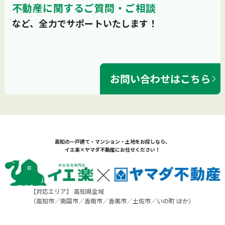
不動産に関するご質問・ご相談
など、全力でサポートいたします！
お問い合わせはこちら
高知の一戸建て・マンション・土地をお探しなら、
イエ楽×ヤマダ不動産にお任せください！
【対応エリア】 高知県全域
（
高知市
／
南国市
／
香南市
／
香美市
／
土佐市
／
いの町
ほか）