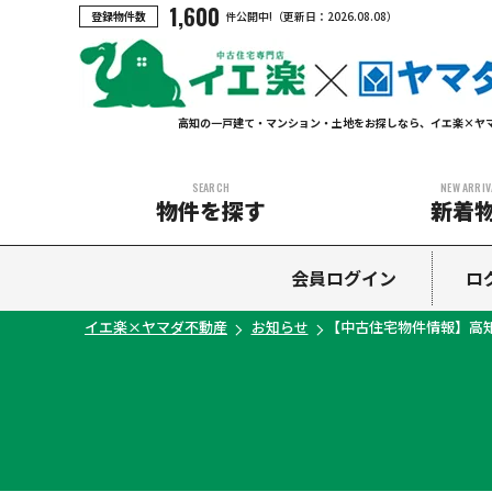
1,600
登録物件数
件公開中!
（更新日：
2026.08.08
）
高知の一戸建て・マンション・土地をお探しなら、イエ楽×ヤ
SEARCH
NEW ARRIV
物件を探す
新着
中古マンション
中古一戸建て
新築一戸建て
土地
会員ログイン
ロ
イエ楽×ヤマダ不動産
お知らせ
【中古住宅物件情報】高知