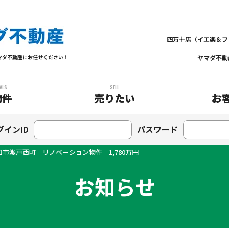
四万十店（イエ楽＆フ
ヤマダ不動
マダ不動産にお任せください！
ALS
SELL
物件
売りたい
お
グインID
パスワード
市瀬戸西町 リノベーション物件 1,780万円
お知らせ