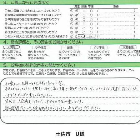
土佐市 U
様