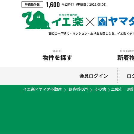
1,600
登録物件数
件公開中!
（更新日：
2026.08.08
）
高知の一戸建て・マンション・土地をお探しなら、イエ楽×ヤ
SEARCH
NEW ARRIV
物件を探す
新着
中古マンション
中古一戸建て
新築一戸建て
土地
会員ログイン
ロ
イエ楽×ヤマダ不動産
お客様の声
その他
土佐市 U様