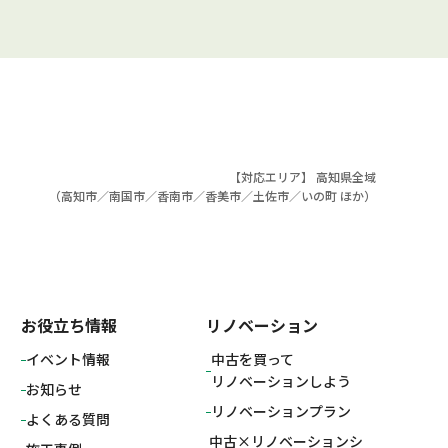
【対応エリア】 高知県全域
（
高知市
／
南国市
／
香南市
／
香美市
／
土佐市
／
いの町
ほか）
お役立ち情報
リノベーション
イベント情報
中古を買って
リノベーションしよう
お知らせ
リノベーションプラン
よくある質問
中古×リノベーションシ