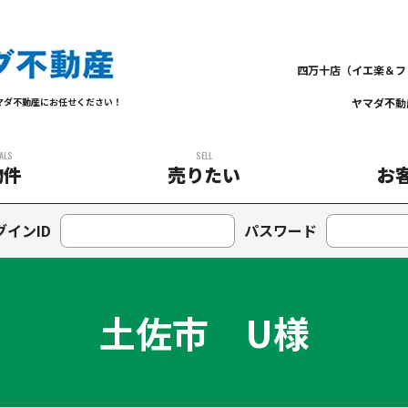
四万十店（イエ楽＆フ
ヤマダ不動
マダ不動産にお任せください！
ALS
SELL
物件
売りたい
お
グインID
パスワード
土佐市 U様