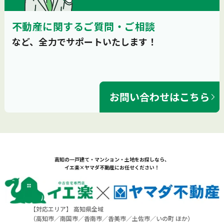
不動産に関するご質問・ご相談
など、全力でサポートいたします！
お問い合わせはこちら
高知の一戸建て・マンション・土地をお探しなら、
イエ楽×ヤマダ不動産にお任せください！
【対応エリア】 高知県全域
（
高知市
／
南国市
／
香南市
／
香美市
／
土佐市
／
いの町
ほか）