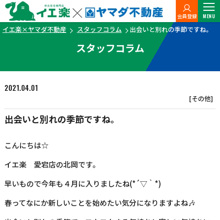
会員登録
MENU
イエ楽×ヤマダ不動産
スタッフコラム
出会いと別れの季節ですね。
スタッフコラム
2021.04.01
[その他]
出会いと別れの季節ですね。
こんにちは☆
イエ楽 愛宕店の北岡です。
早いもので今年も４月に入りましたね(*´▽｀*)
春ってなにか新しいことを始めたい気分になりますよね🎶