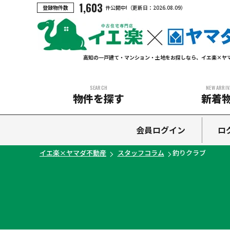
1,603
登録物件数
件公開中!
（更新日：
2026.08.09
）
高知の一戸建て・マンション・土地をお探しなら、イエ楽×ヤ
SEARCH
NEW ARRIV
物件を探す
新着
中古マンション
中古一戸建て
新築一戸建て
土地
会員ログイン
ロ
イエ楽×ヤマダ不動産
スタッフコラム
釣りクラブ