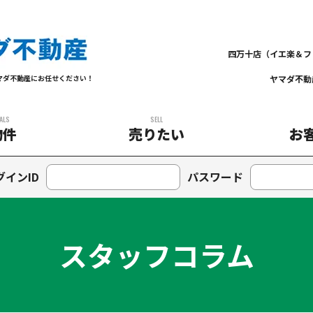
四万十店（イエ楽＆フ
ヤマダ不動
マダ不動産にお任せください！
ALS
SELL
物件
売りたい
お
グインID
パスワード
スタッフコラム