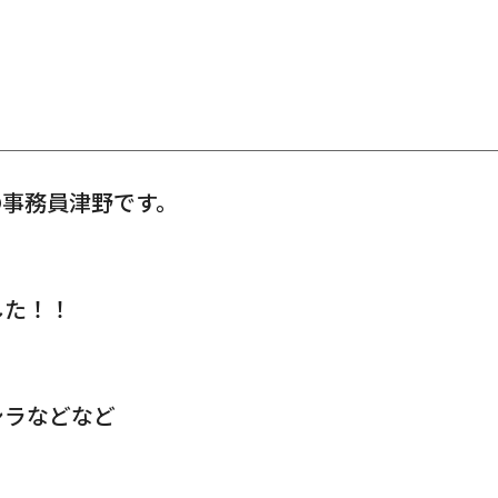
の事務員津野です。
した！！
シラなどなど