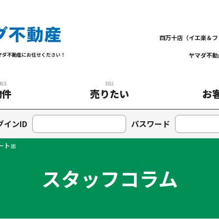
四万十店（イエ楽＆フ
ヤマダ不動
マダ不動産にお任せください！
ALS
SELL
物件
売りたい
お
グインID
パスワード
ート🎀
スタッフコラム