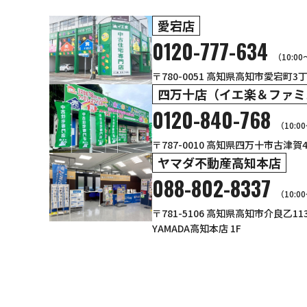
愛宕店
0120-777-634
（10:0
〒780-0051 高知県高知市愛宕町3丁目
四万十店（イエ楽＆ファミ
0120-840-768
（10:0
〒787-0010 高知県四万十市古津賀
ヤマダ不動産高知本店
088-802-8337
（10:0
〒781-5106 高知県高知市介良乙1
YAMADA高知本店 1F