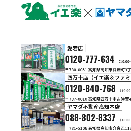
愛宕店
0120-777-634
（10:0
〒780-0051 高知県高知市愛宕町3丁目
四万十店（イエ楽＆ファミ
0120-840-768
（10:0
〒787-0010 高知県四万十市古津賀
ヤマダ不動産高知本店
088-802-8337
（10:0
〒781-5106 高知県高知市介良乙1