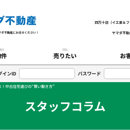
四万十店（イエ楽＆フ
ヤマダ不動
マダ不動産にお任せください！
ALS
SELL
物件
売りたい
お
グインID
パスワード
ス！中古住宅選びの“賢い動き方”
スタッフコラム