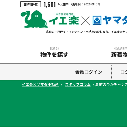
1,601
登録物件数
件公開中!
（更新日：
2026.08.07
）
高知の一戸建て・マンション・土地をお探しなら、イエ楽×ヤ
SEARCH
NEW ARRIV
物件を探す
新着
中古マンション
中古一戸建て
新築一戸建て
土地
会員ログイン
ロ
イエ楽×ヤマダ不動産
スタッフコラム
夏前の今がチャン