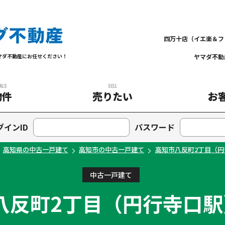
四万十店（イエ楽＆フ
ヤマダ不動
マダ不動産にお任せください！
ALS
SELL
物件
売りたい
お
グインID
パスワード
高知県の中古一戸建て
高知市の中古一戸建て
高知市八反町2丁目（円
中古一戸建て
八反町2丁目（円行寺口駅