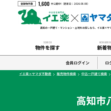
1,600
登録物件数
件公開中!
（更新日：
2026.08.08
）
高知の一戸建て・マンション・土地をお探しなら、イエ楽×ヤ
SEARCH
NEW ARRIV
物件を探す
新着
中古マンション
中古一戸建て
新築一戸建て
土地
会員ログイン
ロ
イエ楽×ヤマダ不動産
販売物件検索
中古一戸建て検索
高知市