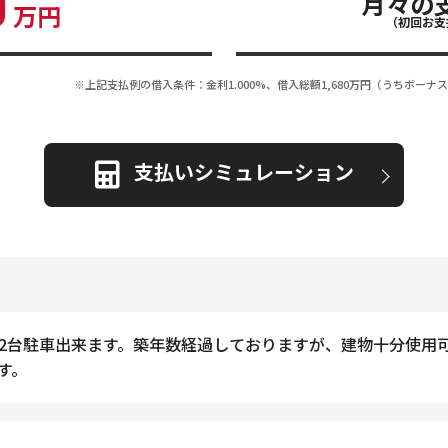
0
月々の
万円
（初回お支
※上記支払例の借入条件：金利1.000%、借入総額
1,680
万円（うちボーナス
支払いシミュレーション
2台駐車出来ます。築年数経過しておりますが、建物十分使用
す。