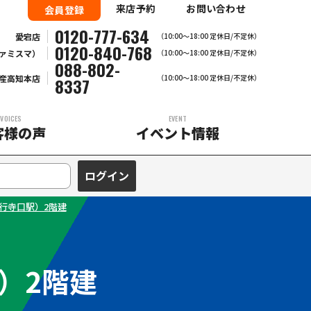
来店予約
お問い合わせ
会員登録
0120-777-634
愛宕店
（10:00～18:00 定休日/不定休）
0120-840-768
ァミスマ）
（10:00〜18:00 定休日/不定休）
088-802-
産高知本店
（10:00～18:00 定休日/不定休）
8337
VOICES
EVENT
客様の声
イベント情報
行寺口駅）2階建
）2階建