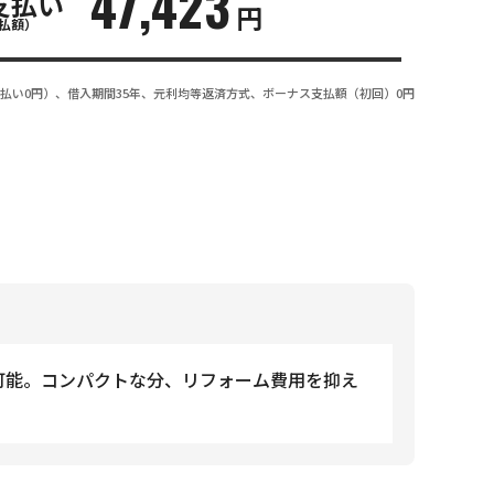
47,423
支払い
円
払額）
払い0円）、借入期間35年、元利均等返済方式、ボーナス支払額（初回）0円
可能。コンパクトな分、リフォーム費用を抑え