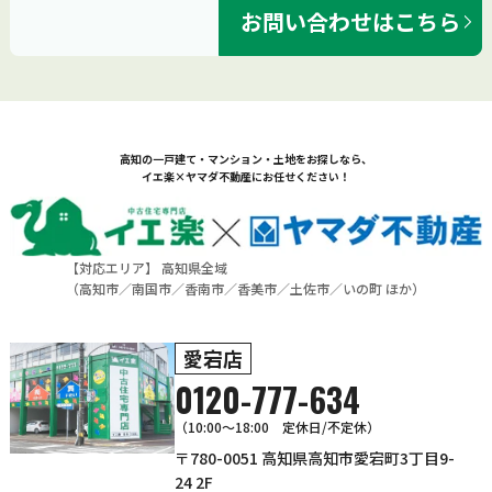
お問い合わせはこちら
高知の一戸建て・マンション・土地をお探しなら、
イエ楽×ヤマダ不動産にお任せください！
【対応エリア】 高知県全域
（
高知市
／
南国市
／
香南市
／
香美市
／
土佐市
／
いの町
ほか）
愛宕店
0120-777-634
（10:00～18:00 定休日/不定休）
〒780-0051 高知県高知市愛宕町3丁目9-
24 2F