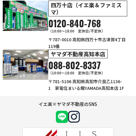
四万十店（イエ楽＆ファミス
マ）
0120-840-768
（10:00〜18:00 定休日/不定休）
〒787-0010 高知県四万十市古津賀4丁目
119番
ヤマダ不動産高知本店
088-802-8337
（10:00～18:00 定休日/不定休）
〒781-5106 高知県高知市介良乙1136-
1 家電住まいる館YAMADA高知本店 1F
イエ楽×ヤマダ不動産のSNS