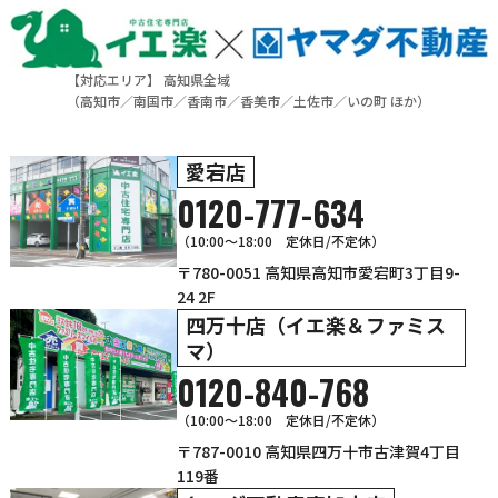
【対応エリア】 高知県全域
（
高知市
／
南国市
／
香南市
／
香美市
／
土佐市
／
いの町
ほか）
愛宕店
0120-777-634
（10:00～18:00 定休日/不定休）
〒780-0051 高知県高知市愛宕町3丁目9-
24 2F
四万十店（イエ楽＆ファミス
マ）
0120-840-768
（10:00〜18:00 定休日/不定休）
〒787-0010 高知県四万十市古津賀4丁目
119番