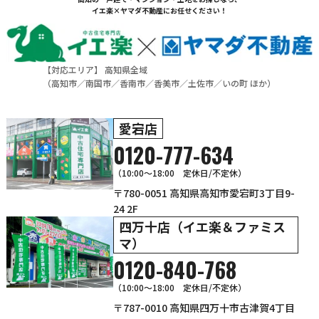
イエ楽×ヤマダ不動産にお任せください！
【対応エリア】 高知県全域
（
高知市
／
南国市
／
香南市
／
香美市
／
土佐市
／
いの町
ほか）
愛宕店
0120-777-634
（10:00～18:00 定休日/不定休）
〒780-0051 高知県高知市愛宕町3丁目9-
24 2F
四万十店（イエ楽＆ファミス
マ）
0120-840-768
（10:00〜18:00 定休日/不定休）
〒787-0010 高知県四万十市古津賀4丁目