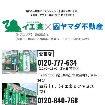
高知の一戸建て・マンション・土地をお探しなら、
イエ楽×ヤマダ不動産にお任せください！
【対応エリア】 高知県全域
（
高知市
／
南国市
／
香南市
／
香美市
／
土佐市
／
いの町
ほか）
愛宕店
0120-777-634
（10:00～18:00 定休日/不定休）
〒780-0051 高知県高知市愛宕町3丁目9-
24 2F
四万十店（イエ楽＆ファミス
マ）
0120-840-768