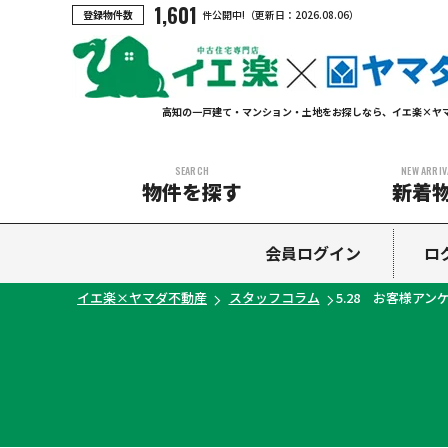
1,601
登録物件数
件公開中!
（更新日：
2026.08.06
）
高知の一戸建て・マンション・土地をお探しなら、イエ楽×ヤ
SEARCH
NEW ARRIV
物件を探す
新着
中古マンション
中古一戸建て
新築一戸建て
土地
会員ログイン
ロ
イエ楽×ヤマダ不動産
スタッフコラム
5.28 お客様アン