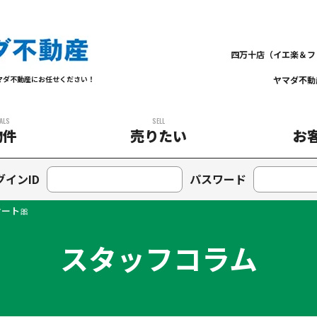
四万十店（イエ楽＆フ
ヤマダ不動
マダ不動産にお任せください！
ALS
SELL
物件
売りたい
お
グインID
パスワード
ケート🎀
スタッフコラム