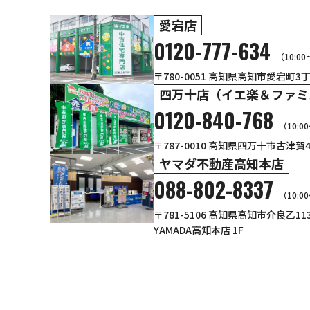
愛宕店
0120-777-634
（10:0
〒780-0051 高知県高知市愛宕町3丁目
四万十店（イエ楽＆ファミ
0120-840-768
（10:0
〒787-0010 高知県四万十市古津賀
ヤマダ不動産高知本店
088-802-8337
（10:0
〒781-5106 高知県高知市介良乙1
YAMADA高知本店 1F