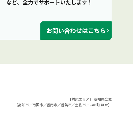
など、全力でサポートいたします！
お問い合わせはこちら
【対応エリア】 高知県全域
（
高知市
／
南国市
／
香南市
／
香美市
／
土佐市
／
いの町
ほか）